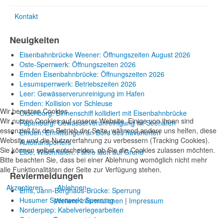
Kontakt
Neuigkeiten
Eisenbahnbrücke Weener: Öffnungszeiten August 2026
Oste-Sperrwerk: Öffnungszeiten 2026
Emden Eisenbahnbrücke: Öffnungszeiten 2026
Lesumsperrwerk: Betriebszeiten 2026
Leer: Gewässerverunreinigung im Hafen
Emden: Kollision vor Schleuse
Wir benutzen Cookies
Oldenburg: Binnenschiff kollidiert mit Eisenbahnbrücke
Wir nutzen Cookies auf unserer Website. Einige von ihnen sind
Papenburg: Gewässerverunreinigung im Seehafen
essenziell für den Betrieb der Seite, während andere uns helfen, diese
Emden: Ermittlungen an Bord des havarierten
Website und die Nutzererfahrung zu verbessern (Tracking Cookies).
Autotransporters
Sie können selbst entscheiden, ob Sie die Cookies zulassen möchten.
Elbe, Wischhafen: Fähre läuft auf Grund
Bitte beachten Sie, dass bei einer Ablehnung womöglich nicht mehr
alle Funktionalitäten der Seite zur Verfügung stehen.
Reviermeldungen
Akzeptieren
Ablehnen
Ems, Jann-Berghaus-Brücke: Sperrung
Husumer Sperrwerk: Sperrung
Weitere Informationen
|
Impressum
Norderpiep: Kabelverlegearbeiten