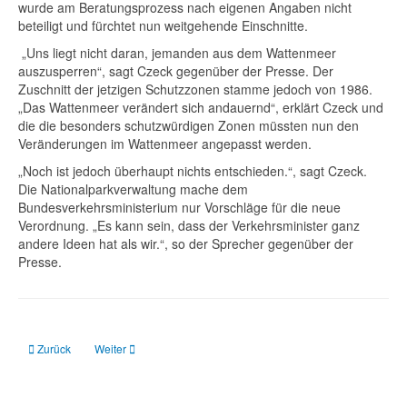
wurde am Beratungsprozess nach eigenen Angaben nicht
beteiligt und fürchtet nun weitgehende Einschnitte.
„Uns liegt nicht daran, jemanden aus dem Wattenmeer
auszusperren“, sagt Czeck gegenüber der Presse. Der
Zuschnitt der jetzigen Schutzzonen stamme jedoch von 1986.
„Das Wattenmeer verändert sich andauernd“, erklärt Czeck und
die die besonders schutzwürdigen Zonen müssten nun den
Veränderungen im Wattenmeer angepasst werden.
„Noch ist jedoch überhaupt nichts entschieden.“, sagt Czeck.
Die Nationalparkverwaltung mache dem
Bundesverkehrsministerium nur Vorschläge für die neue
Verordnung. „Es kann sein, dass der Verkehrsminister ganz
andere Ideen hat als wir.“, so der Sprecher gegenüber der
Presse.
Vorheriger Beitrag: Befahrensregelung Wattenmeer: Das ist konkret geplant
Nächster Beitrag: Wattenmeer: Neue Befahrensverordnung
Zurück
Weiter