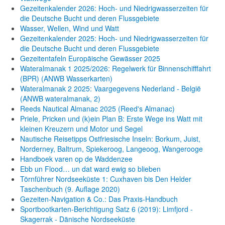
Gezeitenkalender 2026: Hoch- und Niedrigwasserzeiten für
die Deutsche Bucht und deren Flussgebiete
Wasser, Wellen, Wind und Watt
Gezeitenkalender 2025: Hoch- und Niedrigwasserzeiten für
die Deutsche Bucht und deren Flussgebiete
Gezeitentafeln Europäische Gewässer 2025
Wateralmanak 1 2025/2026: Regelwerk für Binnenschifffahrt
(BPR) (ANWB Wasserkarten)
Wateralmanak 2 2025: Vaargegevens Nederland - België
(ANWB wateralmanak, 2)
Reeds Nautical Almanac 2025 (Reed's Almanac)
Priele, Pricken und (k)ein Plan B: Erste Wege ins Watt mit
kleinen Kreuzern und Motor und Segel
Nautische Reisetipps Ostfriesische Inseln: Borkum, Juist,
Norderney, Baltrum, Spiekeroog, Langeoog, Wangerooge
Handboek varen op de Waddenzee
Ebb un Flood… un dat ward ewig so blieben
Törnführer Nordseeküste 1: Cuxhaven bis Den Helder
Taschenbuch
(9. Auflage
2020)
Gezeiten-Navigation & Co.: Das Praxis-Handbuch
Sportbootkarten-Berichtigung Satz 6 (2019): Limfjord -
Skagerrak - Dänische Nordseeküste