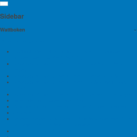
Emden: Große Seeschleuse
Sidebar
soll noch lange halten
×
Wattboken
Hinweise zu den folgenden Links
28. August 2018
Sportbootkarten Satz 6: Limfjord - Skagerrak - Dänische
Seeschleuse
Emden
Große Seeschleuse
Große Seeschleuse Emden
Nordseeküste (Ausgabe 2026/2027)
Norwegian Cruising Guide: Volume 1 – Swedish Border to
Ein Neubau der Großen Seeschleuse ist nicht erforderlich.
Bergen
So lautet das Ergebnis einer umfassenden Bauwerksprüfung.
Norwegian Cruising Guide: Volume 2 – Bergen to Bodø
Das Gutachten sieht Maßnahmen vor, um die Betriebs- und
Norwegian Cruising Guide: Volume 3 – Bodø to the Russian
Verkehrssicherheit der Schleuse für die nächsten 25 Jahre zu
Border
gewährleisten. „Wir freuen uns über das positive Ergebnis der
Norwegian Cruising Guide: Volume 4 – Svalbard & Jan Mayen
Bauwerksprüfung. Damit ist der Kurs für den Standort Emden in
Einzelkarte Nord-Ostsee-Kanal 2026
den nächsten Jahren klar: Die über 100 Jahre alte Große
Törnführer Holland 1: Zeeland und die südlichen Provinzen
Seeschleuse bleibt als wirtschaftlich und historisch wertvolles
Wattwege
Bauwerk erhalten. So ermöglichen wir auch in Zukunft einen
Gezeitenkalender 2026: Hoch- und Niedrigwasserzeiten für die
reibungslosen Hafenbetrieb“, kommentiert Holger Banik,
Deutsche Bucht und deren Flussgebiete
Geschäftsführer der Niedersachsen Ports GmbH & Co. KG
Wasser, Wellen, Wind und Watt
sowie der JadeWeserPort Realisierungs GmbH & Co. KG das