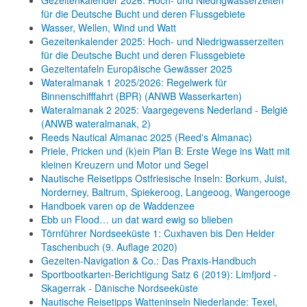
für die Deutsche Bucht und deren Flussgebiete
Wasser, Wellen, Wind und Watt
Gezeitenkalender 2025: Hoch- und Niedrigwasserzeiten
für die Deutsche Bucht und deren Flussgebiete
Gezeitentafeln Europäische Gewässer 2025
Wateralmanak 1 2025/2026: Regelwerk für
Binnenschifffahrt (BPR) (ANWB Wasserkarten)
Wateralmanak 2 2025: Vaargegevens Nederland - België
(ANWB wateralmanak, 2)
Reeds Nautical Almanac 2025 (Reed's Almanac)
Priele, Pricken und (k)ein Plan B: Erste Wege ins Watt mit
kleinen Kreuzern und Motor und Segel
Nautische Reisetipps Ostfriesische Inseln: Borkum, Juist,
Norderney, Baltrum, Spiekeroog, Langeoog, Wangerooge
Handboek varen op de Waddenzee
Ebb un Flood… un dat ward ewig so blieben
Törnführer Nordseeküste 1: Cuxhaven bis Den Helder
Taschenbuch
(9. Auflage
2020)
Gezeiten-Navigation & Co.: Das Praxis-Handbuch
Sportbootkarten-Berichtigung Satz 6 (2019): Limfjord -
Skagerrak - Dänische Nordseeküste
Nautische Reisetipps Watteninseln Niederlande: Texel,