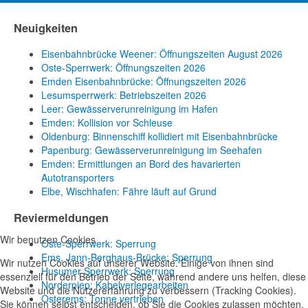
Neuigkeiten
Eisenbahnbrücke Weener: Öffnungszeiten August 2026
Oste-Sperrwerk: Öffnungszeiten 2026
Emden Eisenbahnbrücke: Öffnungszeiten 2026
Lesumsperrwerk: Betriebszeiten 2026
Leer: Gewässerverunreinigung im Hafen
Emden: Kollision vor Schleuse
Oldenburg: Binnenschiff kollidiert mit Eisenbahnbrücke
Papenburg: Gewässerverunreinigung im Seehafen
Emden: Ermittlungen an Bord des havarierten
Autotransporters
Elbe, Wischhafen: Fähre läuft auf Grund
Reviermeldungen
Wir benutzen Cookies
Oste-Sperrwerk: Sperrung
Ems, Jann-Berghaus-Brücke: Sperrung
Wir nutzen Cookies auf unserer Website. Einige von ihnen sind
Husumer Sperrwerk: Sperrung
essenziell für den Betrieb der Seite, während andere uns helfen, diese
Norderpiep: Kabelverlegearbeiten
Website und die Nutzererfahrung zu verbessern (Tracking Cookies).
Osterems: Tonne vertrieben
Sie können selbst entscheiden, ob Sie die Cookies zulassen möchten.