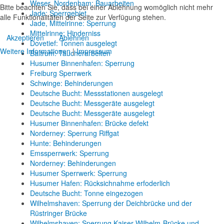
Weser, Nordenham: Bauarbeiten
Bitte beachten Sie, dass bei einer Ablehnung womöglich nicht mehr
Jade: Sperrgebiet
alle Funktionalitäten der Seite zur Verfügung stehen.
Jade, Mittelrinne: Sperrung
Mittelrinne: Hinderniss
Akzeptieren
Ablehnen
Dovetief: Tonnen ausgelegt
Weitere Informationen
|
Impressum
Baltrum: Taucherarbeiten
Husumer Binnenhafen: Sperrung
Freiburg Sperrwerk
Schwinge: Behinderungen
Deutsche Bucht: Messstationen ausgelegt
Deutsche Bucht: Messgeräte ausgelegt
Deutsche Bucht: Messgeräte ausgelegt
Husumer Binnenhafen: Brücke defekt
Norderney: Sperrung Riffgat
Hunte: Behinderungen
Emssperrwerk: Sperrung
Norderney: Behinderungen
Husumer Sperrwerk: Sperrung
Husumer Hafen: Rücksichnahme erfoderlich
Deutsche Bucht: Tonne eingezogen
Wilhelmshaven: Sperrung der Deichbrücke und der
Rüstringer Brücke
Wilhelmshaven: Sperrung Kaiser-Wilhelm-Brücke und