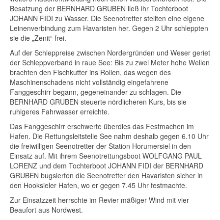
Besatzung der BERNHARD GRUBEN ließ ihr Tochterboot
JOHANN FIDI zu Wasser. Die Seenotretter stellten eine eigene
Leinenverbindung zum Havaristen her. Gegen 2 Uhr schleppten
sie die „Zenit“ frei.
Auf der Schleppreise zwischen Nordergründen und Weser geriet
der Schleppverband in raue See: Bis zu zwei Meter hohe Wellen
brachten den Fischkutter ins Rollen, das wegen des
Maschinenschadens nicht vollständig eingefahrene
Fanggeschirr begann, gegeneinander zu schlagen. Die
BERNHARD GRUBEN steuerte nördlicheren Kurs, bis sie
ruhigeres Fahrwasser erreichte.
Das Fanggeschirr erschwerte überdies das Festmachen im
Hafen. Die Rettungsleitstelle See nahm deshalb gegen 6.10 Uhr
die freiwilligen Seenotretter der Station Horumersiel in den
Einsatz auf. Mit ihrem Seenotrettungsboot WOLFGANG PAUL
LORENZ und dem Tochterboot JOHANN FIDI der BERNHARD
GRUBEN bugsierten die Seenotretter den Havaristen sicher in
den Hooksieler Hafen, wo er gegen 7.45 Uhr festmachte.
Zur Einsatzzeit herrschte im Revier mäßiger Wind mit vier
Beaufort aus Nordwest.