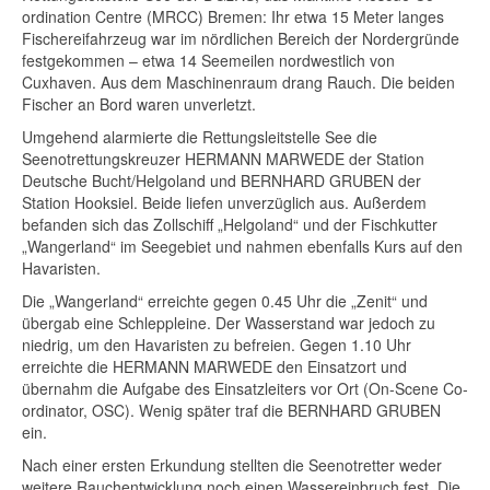
ordination Centre (MRCC) Bremen: Ihr etwa 15 Meter langes
Fischereifahrzeug war im nördlichen Bereich der Nordergründe
festgekommen – etwa 14 Seemeilen nordwestlich von
Cuxhaven. Aus dem Maschinenraum drang Rauch. Die beiden
Fischer an Bord waren unverletzt.
Umgehend alarmierte die Rettungsleitstelle See die
Seenotrettungskreuzer HERMANN MARWEDE der Station
Deutsche Bucht/Helgoland und BERNHARD GRUBEN der
Station Hooksiel. Beide liefen unverzüglich aus. Außerdem
befanden sich das Zollschiff „Helgoland“ und der Fischkutter
„Wangerland“ im Seegebiet und nahmen ebenfalls Kurs auf den
Havaristen.
Die „Wangerland“ erreichte gegen 0.45 Uhr die „Zenit“ und
übergab eine Schleppleine. Der Wasserstand war jedoch zu
niedrig, um den Havaristen zu befreien. Gegen 1.10 Uhr
erreichte die HERMANN MARWEDE den Einsatzort und
übernahm die Aufgabe des Einsatzleiters vor Ort (On-Scene Co-
ordinator, OSC). Wenig später traf die BERNHARD GRUBEN
ein.
Nach einer ersten Erkundung stellten die Seenotretter weder
weitere Rauchentwicklung noch einen Wassereinbruch fest. Die