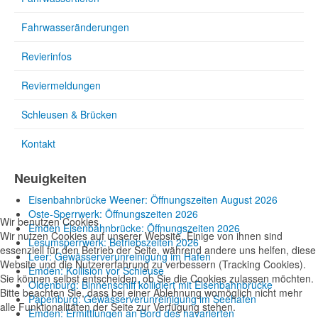
Fahrwasseränderungen
Revierinfos
Reviermeldungen
Schleusen & Brücken
Kontakt
Neuigkeiten
Eisenbahnbrücke Weener: Öffnungszeiten August 2026
Oste-Sperrwerk: Öffnungszeiten 2026
Wir benutzen Cookies
Emden Eisenbahnbrücke: Öffnungszeiten 2026
Wir nutzen Cookies auf unserer Website. Einige von ihnen sind
Lesumsperrwerk: Betriebszeiten 2026
essenziell für den Betrieb der Seite, während andere uns helfen, diese
Leer: Gewässerverunreinigung im Hafen
Website und die Nutzererfahrung zu verbessern (Tracking Cookies).
Emden: Kollision vor Schleuse
Sie können selbst entscheiden, ob Sie die Cookies zulassen möchten.
Oldenburg: Binnenschiff kollidiert mit Eisenbahnbrücke
Bitte beachten Sie, dass bei einer Ablehnung womöglich nicht mehr
Papenburg: Gewässerverunreinigung im Seehafen
alle Funktionalitäten der Seite zur Verfügung stehen.
Emden: Ermittlungen an Bord des havarierten