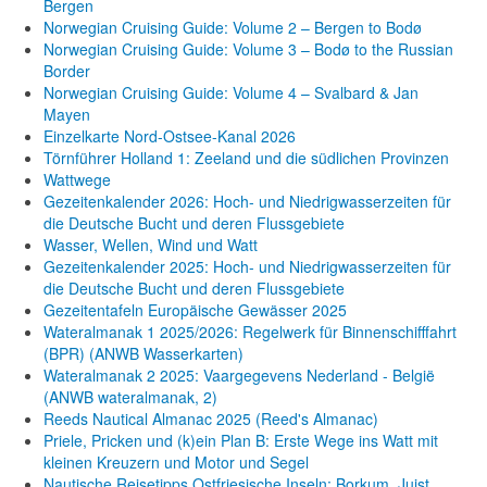
Bergen
Norwegian Cruising Guide: Volume 2 – Bergen to Bodø
Norwegian Cruising Guide: Volume 3 – Bodø to the Russian
Border
Norwegian Cruising Guide: Volume 4 – Svalbard & Jan
Mayen
Einzelkarte Nord-Ostsee-Kanal 2026
Törnführer Holland 1: Zeeland und die südlichen Provinzen
Wattwege
Gezeitenkalender 2026: Hoch- und Niedrigwasserzeiten für
die Deutsche Bucht und deren Flussgebiete
Wasser, Wellen, Wind und Watt
Gezeitenkalender 2025: Hoch- und Niedrigwasserzeiten für
die Deutsche Bucht und deren Flussgebiete
Gezeitentafeln Europäische Gewässer 2025
Wateralmanak 1 2025/2026: Regelwerk für Binnenschifffahrt
(BPR) (ANWB Wasserkarten)
Wateralmanak 2 2025: Vaargegevens Nederland - België
(ANWB wateralmanak, 2)
Reeds Nautical Almanac 2025 (Reed's Almanac)
Priele, Pricken und (k)ein Plan B: Erste Wege ins Watt mit
kleinen Kreuzern und Motor und Segel
Nautische Reisetipps Ostfriesische Inseln: Borkum, Juist,