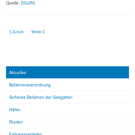
Quelle:
DGzRS
Vorheriger Beitrag: Eider: Ansteuerungstonne ersetzt
Nächster Beitrag: DGzRS: Granatkutter in Schlepp
Zurück
Weiter
Aktuelles
Befahrensverordnung
Sicheres Befahren der Seegatten
Häfen
Routen
Fahrwassertiefen