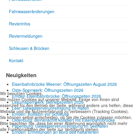
Fahrwasseränderungen
Revierinfos
Reviermeldungen
Schleusen & Brücken
Kontakt
Neuigkeiten
Eisenbahnbrücke Weener: Öffnungszeiten August 2026
Oste-Sperrwerk: Öffnungszeiten 2026
Wir benutzen Cookies
Emden Eisenbahnbrücke: Öffnungszeiten 2026
Wir nutzen Cookies auf unserer Website. Einige von ihnen sind
Lesumsperrwerk: Betriebszeiten 2026
essenziell für den Betrieb der Seite, während andere uns helfen, diese
Leer: Gewässerverunreinigung im Hafen
Website und die Nutzererfahrung zu verbessern (Tracking Cookies).
Emden: Kollision vor Schleuse
Sie können selbst entscheiden, ob Sie die Cookies zulassen möchten.
Oldenburg: Binnenschiff kollidiert mit Eisenbahnbrücke
Bitte beachten Sie, dass bei einer Ablehnung womöglich nicht mehr
Papenburg: Gewässerverunreinigung im Seehafen
alle Funktionalitäten der Seite zur Verfügung stehen.
Emden: Ermittlungen an Bord des havarierten