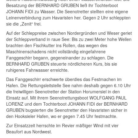
Besatzung der BERNHARD GRUBEN ließ ihr Tochterboot
JOHANN FIDI zu Wasser. Die Seenotretter stellten eine eigene
Leinenverbindung zum Havaristen her. Gegen 2 Uhr schleppten
sie die „Zenit“ frei.
Auf der Schleppreise zwischen Nordergründen und Weser geriet
der Schleppverband in raue See: Bis zu zwei Meter hohe Wellen
brachten den Fischkutter ins Rollen, das wegen des
Maschinenschadens nicht vollständig eingefahrene
Fanggeschirr begann, gegeneinander zu schlagen. Die
BERNHARD GRUBEN steuerte nördlicheren Kurs, bis sie
ruhigeres Fahrwasser erreichte.
Das Fanggeschirr erschwerte überdies das Festmachen im
Hafen. Die Rettungsleitstelle See nahm deshalb gegen 6.10 Uhr
die freiwilligen Seenotretter der Station Horumersiel in den
Einsatz auf. Mit ihrem Seenotrettungsboot WOLFGANG PAUL
LORENZ und dem Tochterboot JOHANN FIDI der BERNHARD
GRUBEN bugsierten die Seenotretter den Havaristen sicher in
den Hooksieler Hafen, wo er gegen 7.45 Uhr festmachte.
Zur Einsatzzeit herrschte im Revier mäßiger Wind mit vier
Beaufort aus Nordwest.