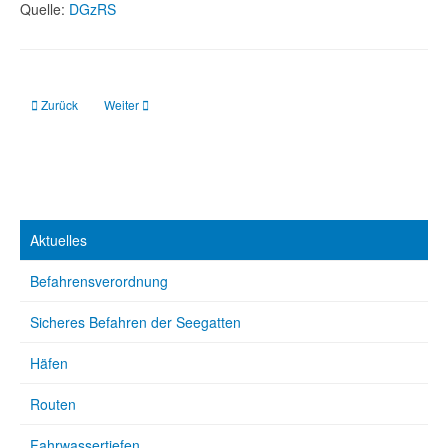
Quelle:
DGzRS
Vorheriger Beitrag: Eider: Ansteuerungstonne ersetzt
Nächster Beitrag: DGzRS: Granatkutter in Schlepp
Zurück
Weiter
Aktuelles
Befahrensverordnung
Sicheres Befahren der Seegatten
Häfen
Routen
Fahrwassertiefen