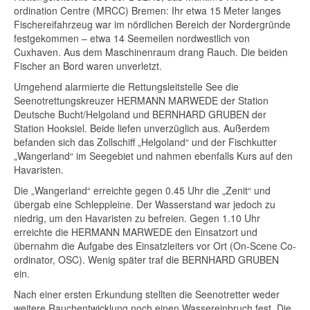
ordination Centre (MRCC) Bremen: Ihr etwa 15 Meter langes
Fischereifahrzeug war im nördlichen Bereich der Nordergründe
festgekommen – etwa 14 Seemeilen nordwestlich von
Cuxhaven. Aus dem Maschinenraum drang Rauch. Die beiden
Fischer an Bord waren unverletzt.
Umgehend alarmierte die Rettungsleitstelle See die
Seenotrettungskreuzer HERMANN MARWEDE der Station
Deutsche Bucht/Helgoland und BERNHARD GRUBEN der
Station Hooksiel. Beide liefen unverzüglich aus. Außerdem
befanden sich das Zollschiff „Helgoland“ und der Fischkutter
„Wangerland“ im Seegebiet und nahmen ebenfalls Kurs auf den
Havaristen.
Die „Wangerland“ erreichte gegen 0.45 Uhr die „Zenit“ und
übergab eine Schleppleine. Der Wasserstand war jedoch zu
niedrig, um den Havaristen zu befreien. Gegen 1.10 Uhr
erreichte die HERMANN MARWEDE den Einsatzort und
übernahm die Aufgabe des Einsatzleiters vor Ort (On-Scene Co-
ordinator, OSC). Wenig später traf die BERNHARD GRUBEN
ein.
Nach einer ersten Erkundung stellten die Seenotretter weder
weitere Rauchentwicklung noch einen Wassereinbruch fest. Die