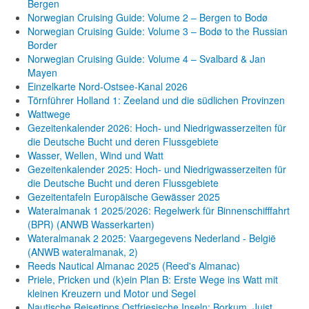
Bergen
Norwegian Cruising Guide: Volume 2 – Bergen to Bodø
Norwegian Cruising Guide: Volume 3 – Bodø to the Russian
Border
Norwegian Cruising Guide: Volume 4 – Svalbard & Jan
Mayen
Einzelkarte Nord-Ostsee-Kanal 2026
Törnführer Holland 1: Zeeland und die südlichen Provinzen
Wattwege
Gezeitenkalender 2026: Hoch- und Niedrigwasserzeiten für
die Deutsche Bucht und deren Flussgebiete
Wasser, Wellen, Wind und Watt
Gezeitenkalender 2025: Hoch- und Niedrigwasserzeiten für
die Deutsche Bucht und deren Flussgebiete
Gezeitentafeln Europäische Gewässer 2025
Wateralmanak 1 2025/2026: Regelwerk für Binnenschifffahrt
(BPR) (ANWB Wasserkarten)
Wateralmanak 2 2025: Vaargegevens Nederland - België
(ANWB wateralmanak, 2)
Reeds Nautical Almanac 2025 (Reed's Almanac)
Priele, Pricken und (k)ein Plan B: Erste Wege ins Watt mit
kleinen Kreuzern und Motor und Segel
Nautische Reisetipps Ostfriesische Inseln: Borkum, Juist,