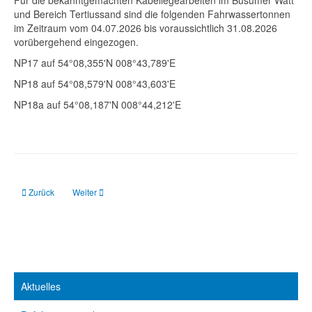
Für die bekanntgemachten Kabellegearbeiten im Büsumer Watt
und Bereich Tertiussand sind die folgenden Fahrwassertonnen
im Zeitraum vom 04.07.2026 bis voraussichtlich 31.08.2026
vorübergehend eingezogen.
NP17 auf 54°08,355'N 008°43,789'E
NP18 auf 54°08,579'N 008°43,603'E
NP18a auf 54°08,187'N 008°44,212'E
Vorheriger Beitrag: DGzRS: Granatkutter in Schlepp
Nächster Beitrag: DGzRS: Seebäderschiff manövrierunfähig
Zurück
Weiter
Aktuelles