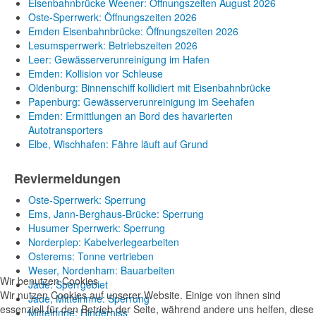
Eisenbahnbrücke Weener: Öffnungszeiten August 2026
Oste-Sperrwerk: Öffnungszeiten 2026
Emden Eisenbahnbrücke: Öffnungszeiten 2026
Lesumsperrwerk: Betriebszeiten 2026
Leer: Gewässerverunreinigung im Hafen
Emden: Kollision vor Schleuse
Oldenburg: Binnenschiff kollidiert mit Eisenbahnbrücke
Papenburg: Gewässerverunreinigung im Seehafen
Emden: Ermittlungen an Bord des havarierten
Autotransporters
Elbe, Wischhafen: Fähre läuft auf Grund
Reviermeldungen
Oste-Sperrwerk: Sperrung
Ems, Jann-Berghaus-Brücke: Sperrung
Husumer Sperrwerk: Sperrung
Norderpiep: Kabelverlegearbeiten
Osterems: Tonne vertrieben
Weser, Nordenham: Bauarbeiten
Wir benutzen Cookies
Jade: Sperrgebiet
Wir nutzen Cookies auf unserer Website. Einige von ihnen sind
Jade, Mittelrinne: Sperrung
essenziell für den Betrieb der Seite, während andere uns helfen, diese
Mittelrinne: Hinderniss