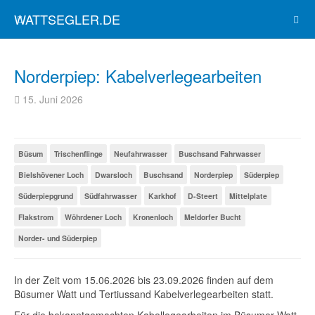
WATTSEGLER.DE
Norderpiep: Kabelverlegearbeiten
15. Juni 2026
Büsum
Trischenflinge
Neufahrwasser
Buschsand Fahrwasser
Bielshövener Loch
Dwarsloch
Buschsand
Norderpiep
Süderpiep
Süderpiepgrund
Südfahrwasser
Karkhof
D-Steert
Mittelplate
Flakstrom
Wöhrdener Loch
Kronenloch
Meldorfer Bucht
Norder- und Süderpiep
In der Zeit vom 15.06.2026 bis 23.09.2026 finden auf dem
Büsumer Watt und Tertiussand Kabelverlegearbeiten statt.