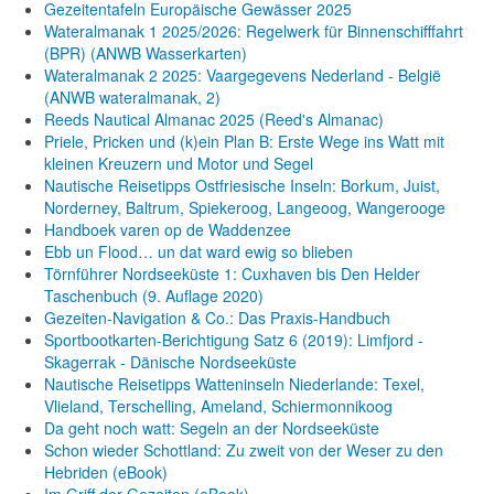
Gezeitentafeln Europäische Gewässer 2025
Wateralmanak 1 2025/2026: Regelwerk für Binnenschifffahrt
(BPR) (ANWB Wasserkarten)
Wateralmanak 2 2025: Vaargegevens Nederland - België
(ANWB wateralmanak, 2)
Reeds Nautical Almanac 2025 (Reed's Almanac)
Priele, Pricken und (k)ein Plan B: Erste Wege ins Watt mit
kleinen Kreuzern und Motor und Segel
Nautische Reisetipps Ostfriesische Inseln: Borkum, Juist,
Norderney, Baltrum, Spiekeroog, Langeoog, Wangerooge
Handboek varen op de Waddenzee
Ebb un Flood… un dat ward ewig so blieben
Törnführer Nordseeküste 1: Cuxhaven bis Den Helder
Taschenbuch
(9. Auflage
2020)
Gezeiten-Navigation & Co.: Das Praxis-Handbuch
Sportbootkarten-Berichtigung Satz 6 (2019): Limfjord -
Skagerrak - Dänische Nordseeküste
Nautische Reisetipps Watteninseln Niederlande: Texel,
Vlieland, Terschelling, Ameland, Schiermonnikoog
Da geht noch watt: Segeln an der Nordseeküste
Schon wieder Schottland: Zu zweit von der Weser zu den
Hebriden (eBook)