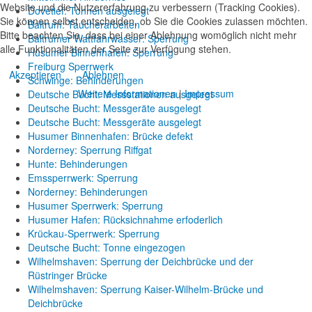
Website und die Nutzererfahrung zu verbessern (Tracking Cookies).
Dovetief: Tonnen ausgelegt
Sie können selbst entscheiden, ob Sie die Cookies zulassen möchten.
Baltrum: Taucherarbeiten
Bitte beachten Sie, dass bei einer Ablehnung womöglich nicht mehr
Baltrumer Wattfahrwasser: Sperrung
alle Funktionalitäten der Seite zur Verfügung stehen.
Husumer Binnenhafen: Sperrung
Freiburg Sperrwerk
Akzeptieren
Ablehnen
Schwinge: Behinderungen
Weitere Informationen
|
Impressum
Deutsche Bucht: Messstationen ausgelegt
Deutsche Bucht: Messgeräte ausgelegt
Deutsche Bucht: Messgeräte ausgelegt
Husumer Binnenhafen: Brücke defekt
Norderney: Sperrung Riffgat
Hunte: Behinderungen
Emssperrwerk: Sperrung
Norderney: Behinderungen
Husumer Sperrwerk: Sperrung
Husumer Hafen: Rücksichnahme erfoderlich
Krückau-Sperrwerk: Sperrung
Deutsche Bucht: Tonne eingezogen
Wilhelmshaven: Sperrung der Deichbrücke und der
Rüstringer Brücke
Wilhelmshaven: Sperrung Kaiser-Wilhelm-Brücke und
Deichbrücke