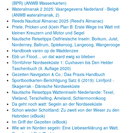
(BPR) (ANWB Wasserkarten)
Wateralmanak 2 2025: Vaargegevens Nederland - België
(ANWB wateralmanak, 2)
Reeds Nautical Almanac 2025 (Reed's Almanac)
Priele, Pricken und (k)ein Plan B: Erste Wege ins Watt mit
kleinen Kreuzern und Motor und Segel
Nautische Reisetipps Ostfriesische Inseln: Borkum, Juist,
Norderney, Baltrum, Spiekeroog, Langeoog, Wangerooge
Handboek varen op de Waddenzee
Ebb un Flood… un dat ward ewig so blieben
Törnführer Nordseeküste 1: Cuxhaven bis Den Helder
Taschenbuch
(9. Auflage
2020)
Gezeiten-Navigation & Co.: Das Praxis-Handbuch
Sportbootkarten-Berichtigung Satz 6 (2019): Limfjord -
Skagerrak - Dänische Nordseeküste
Nautische Reisetipps Watteninseln Niederlande: Texel,
Vlieland, Terschelling, Ameland, Schiermonnikoog
Da geht noch watt: Segeln an der Nordseeküste
Schon wieder Schottland: Zu zweit von der Weser zu den
Hebriden (eBook)
Im Griff der Gezeiten (eBook)
Wie wir im Norden segeln: Eine Liebeserklärung an Watt,