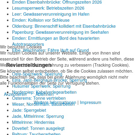
Emden Eisenbahnbrücke: Öffnungszeiten 2026
Lesumsperrwerk: Betriebszeiten 2026
Leer: Gewässerverunreinigung im Hafen
Emden: Kollision vor Schleuse
Oldenburg: Binnenschiff kollidiert mit Eisenbahnbrücke
Papenburg: Gewässerverunreinigung im Seehafen
Emden: Ermittlungen an Bord des havarierten
Autotransporters
Wir benutzen Cookies
Elbe, Wischhafen: Fähre läuft auf Grund
Wir nutzen Cookies auf unserer Website. Einige von ihnen sind
essenziell für den Betrieb der Seite, während andere uns helfen, diese
Reviermeldungen
Website und die Nutzererfahrung zu verbessern (Tracking Cookies).
Sie können selbst entscheiden, ob Sie die Cookies zulassen möchten.
Oste-Sperrwerk: Sperrung
Bitte beachten Sie, dass bei einer Ablehnung womöglich nicht mehr
Ems, Jann-Berghaus-Brücke: Sperrung
alle Funktionalitäten der Seite zur Verfügung stehen.
Husumer Sperrwerk: Sperrung
Norderpiep: Kabelverlegearbeiten
Akzeptieren
Ablehnen
Osterems: Tonne vertrieben
Weitere Informationen
|
Impressum
Weser, Nordenham: Bauarbeiten
Jade: Sperrgebiet
Jade, Mittelrinne: Sperrung
Mittelrinne: Hinderniss
Dovetief: Tonnen ausgelegt
Baltrum: Taucherarbeiten