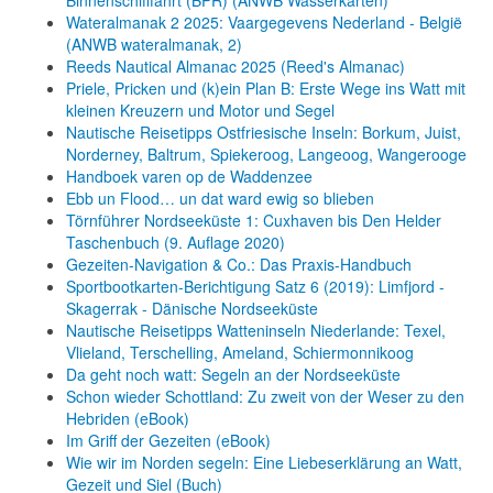
Wateralmanak 2 2025: Vaargegevens Nederland - België
(ANWB wateralmanak, 2)
Reeds Nautical Almanac 2025 (Reed's Almanac)
Priele, Pricken und (k)ein Plan B: Erste Wege ins Watt mit
kleinen Kreuzern und Motor und Segel
Nautische Reisetipps Ostfriesische Inseln: Borkum, Juist,
Norderney, Baltrum, Spiekeroog, Langeoog, Wangerooge
Handboek varen op de Waddenzee
Ebb un Flood… un dat ward ewig so blieben
Törnführer Nordseeküste 1: Cuxhaven bis Den Helder
Taschenbuch
(9. Auflage
2020)
Gezeiten-Navigation & Co.: Das Praxis-Handbuch
Sportbootkarten-Berichtigung Satz 6 (2019): Limfjord -
Skagerrak - Dänische Nordseeküste
Nautische Reisetipps Watteninseln Niederlande: Texel,
Vlieland, Terschelling, Ameland, Schiermonnikoog
Da geht noch watt: Segeln an der Nordseeküste
Schon wieder Schottland: Zu zweit von der Weser zu den
Hebriden (eBook)
Im Griff der Gezeiten (eBook)
Wie wir im Norden segeln: Eine Liebeserklärung an Watt,
Gezeit und Siel (Buch)