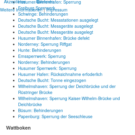
Akzeptieren
Ablehnen
Husumer Binnenhafen: Sperrung
Freiburg Sperrwerk
Weitere Informationen
|
Impressum
Schwinge: Behinderungen
Deutsche Bucht: Messstationen ausgelegt
Deutsche Bucht: Messgeräte ausgelegt
Deutsche Bucht: Messgeräte ausgelegt
Husumer Binnenhafen: Brücke defekt
Norderney: Sperrung Riffgat
Hunte: Behinderungen
Emssperrwerk: Sperrung
Norderney: Behinderungen
Husumer Sperrwerk: Sperrung
Husumer Hafen: Rücksichnahme erfoderlich
Deutsche Bucht: Tonne eingezogen
Wilhelmshaven: Sperrung der Deichbrücke und der
Rüstringer Brücke
Wilhelmshaven: Sperrung Kaiser-Wilhelm-Brücke und
Deichbrücke
Büsum: Behinderungen
Papenburg: Sperrung der Seeschleuse
Wattboken