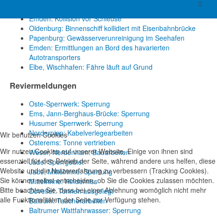
Leer: Gewässerverunreinigung im Hafen
Emden: Kollision vor Schleuse
Oldenburg: Binnenschiff kollidiert mit Eisenbahnbrücke
Papenburg: Gewässerverunreinigung im Seehafen
Emden: Ermittlungen an Bord des havarierten
Autotransporters
Elbe, Wischhafen: Fähre läuft auf Grund
Reviermeldungen
Oste-Sperrwerk: Sperrung
Ems, Jann-Berghaus-Brücke: Sperrung
Husumer Sperrwerk: Sperrung
Norderpiep: Kabelverlegearbeiten
Wir benutzen Cookies
Osterems: Tonne vertrieben
Wir nutzen Cookies auf unserer Website. Einige von ihnen sind
Weser, Nordenham: Bauarbeiten
essenziell für den Betrieb der Seite, während andere uns helfen, diese
Jade: Sperrgebiet
Website und die Nutzererfahrung zu verbessern (Tracking Cookies).
Jade, Mittelrinne: Sperrung
Sie können selbst entscheiden, ob Sie die Cookies zulassen möchten.
Mittelrinne: Hinderniss
Bitte beachten Sie, dass bei einer Ablehnung womöglich nicht mehr
Dovetief: Tonnen ausgelegt
alle Funktionalitäten der Seite zur Verfügung stehen.
Baltrum: Taucherarbeiten
Baltrumer Wattfahrwasser: Sperrung