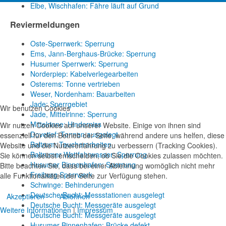
Elbe, Wischhafen: Fähre läuft auf Grund
Reviermeldungen
Oste-Sperrwerk: Sperrung
Ems, Jann-Berghaus-Brücke: Sperrung
Husumer Sperrwerk: Sperrung
Norderpiep: Kabelverlegearbeiten
Osterems: Tonne vertrieben
Weser, Nordenham: Bauarbeiten
Jade: Sperrgebiet
Wir benutzen Cookies
Jade, Mittelrinne: Sperrung
Mittelrinne: Hinderniss
Wir nutzen Cookies auf unserer Website. Einige von ihnen sind
Dovetief: Tonnen ausgelegt
essenziell für den Betrieb der Seite, während andere uns helfen, diese
Baltrum: Taucherarbeiten
Website und die Nutzererfahrung zu verbessern (Tracking Cookies).
Baltrumer Wattfahrwasser: Sperrung
Sie können selbst entscheiden, ob Sie die Cookies zulassen möchten.
Husumer Binnenhafen: Sperrung
Bitte beachten Sie, dass bei einer Ablehnung womöglich nicht mehr
Freiburg Sperrwerk
alle Funktionalitäten der Seite zur Verfügung stehen.
Schwinge: Behinderungen
Deutsche Bucht: Messstationen ausgelegt
Akzeptieren
Ablehnen
Deutsche Bucht: Messgeräte ausgelegt
Weitere Informationen
|
Impressum
Deutsche Bucht: Messgeräte ausgelegt
Husumer Binnenhafen: Brücke defekt