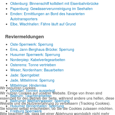
Oldenburg: Binnenschiff kollidiert mit Eisenbahnbrücke
Papenburg: Gewässerverunreinigung im Seehafen
Emden: Ermittlungen an Bord des havarierten
Autotransporters
Elbe, Wischhafen: Fähre läuft auf Grund
Reviermeldungen
Oste-Sperrwerk: Sperrung
Ems, Jann-Berghaus-Brücke: Sperrung
Husumer Sperrwerk: Sperrung
Norderpiep: Kabelverlegearbeiten
Osterems: Tonne vertrieben
Weser, Nordenham: Bauarbeiten
Jade: Sperrgebiet
Jade, Mittelrinne: Sperrung
Mittelrinne: Hinderniss
Wir benutzen Cookies
Dovetief: Tonnen ausgelegt
Wir nutzen Cookies auf unserer Website. Einige von ihnen sind
Baltrum: Taucherarbeiten
essenziell für den Betrieb der Seite, während andere uns helfen, diese
Baltrumer Wattfahrwasser: Sperrung
Website und die Nutzererfahrung zu verbessern (Tracking Cookies).
Husumer Binnenhafen: Sperrung
Sie können selbst entscheiden, ob Sie die Cookies zulassen möchten.
Freiburg Sperrwerk
Bitte beachten Sie, dass bei einer Ablehnung womöglich nicht mehr