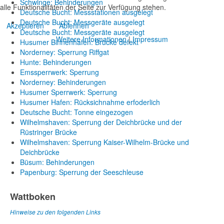
Schwinge: Behinderungen
alle Funktionalitäten der Seite zur Verfügung stehen.
Deutsche Bucht: Messstationen ausgelegt
Deutsche Bucht: Messgeräte ausgelegt
Akzeptieren
Ablehnen
Deutsche Bucht: Messgeräte ausgelegt
Weitere Informationen
|
Impressum
Husumer Binnenhafen: Brücke defekt
Norderney: Sperrung Riffgat
Hunte: Behinderungen
Emssperrwerk: Sperrung
Norderney: Behinderungen
Husumer Sperrwerk: Sperrung
Husumer Hafen: Rücksichnahme erfoderlich
Deutsche Bucht: Tonne eingezogen
Wilhelmshaven: Sperrung der Deichbrücke und der
Rüstringer Brücke
Wilhelmshaven: Sperrung Kaiser-Wilhelm-Brücke und
Deichbrücke
Büsum: Behinderungen
Papenburg: Sperrung der Seeschleuse
Wattboken
Hinweise zu den folgenden Links