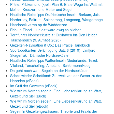
Priele, Pricken und (k)ein Plan B: Erste Wege ins Watt mit
kleinen Kreuzern und Motor und Segel
Nautische Reisetipps Ostfriesische Inseln: Borkum, Juist,
Norderney, Baltrum, Spiekeroog, Langeoog, Wangerooge
Handboek varen op de Waddenzee
Ebb un Flood… un dat ward ewig so blieben
Törnführer Nordseeküste 1: Cuxhaven bis Den Helder
Taschenbuch
(9. Auflage
2020)
Gezeiten-Navigation & Co.: Das Praxis-Handbuch
Sportbootkarten-Berichtigung Satz 6 (2019): Limfjord -
Skagerrak - Dänische Nordseeküste
Nautische Reisetipps Watteninseln Niederlande: Texel,
Vlieland, Terschelling, Ameland, Schiermonnikoog
Da geht noch watt: Segeln an der Nordseeküste
Schon wieder Schottland: Zu zweit von der Weser zu den
Hebriden (eBook)
Im Griff der Gezeiten (eBook)
Wie wir im Norden segeln: Eine Liebeserklärung an Watt,
Gezeit und Siel (Buch)
Wie wir im Norden segeln: Eine Liebeserklärung an Watt,
Gezeit und Siel (eBook)
Segeln in Gezeitengewässern: Theorie und Praxis der