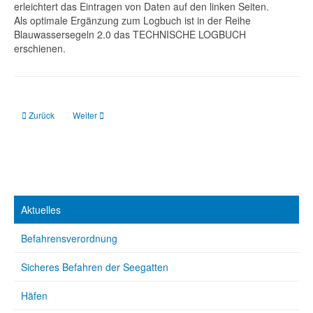
erleichtert das Eintragen von Daten auf den linken Seiten.
Als optimale Ergänzung zum Logbuch ist in der Reihe
Blauwassersegeln 2.0 das TECHNISCHE LOGBUCH
erschienen.
Vorheriger Beitrag: Technisches Logbuch: einer Wasser.Welt.Reise
Nächster Beitrag: Segeltrimm: Einfach schneller sein
Zurück
Weiter
Aktuelles
Befahrensverordnung
Sicheres Befahren der Seegatten
Häfen