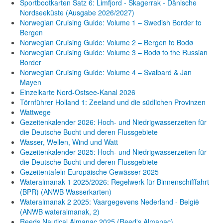
Sportbootkarten Satz 6: Limfjord - Skagerrak - Dänische
Nordseeküste (Ausgabe 2026/2027)
Norwegian Cruising Guide: Volume 1 – Swedish Border to
Bergen
Norwegian Cruising Guide: Volume 2 – Bergen to Bodø
Norwegian Cruising Guide: Volume 3 – Bodø to the Russian
Border
Norwegian Cruising Guide: Volume 4 – Svalbard & Jan
Mayen
Einzelkarte Nord-Ostsee-Kanal 2026
Törnführer Holland 1: Zeeland und die südlichen Provinzen
Wattwege
Gezeitenkalender 2026: Hoch- und Niedrigwasserzeiten für
die Deutsche Bucht und deren Flussgebiete
Wasser, Wellen, Wind und Watt
Gezeitenkalender 2025: Hoch- und Niedrigwasserzeiten für
die Deutsche Bucht und deren Flussgebiete
Gezeitentafeln Europäische Gewässer 2025
Wateralmanak 1 2025/2026: Regelwerk für Binnenschifffahrt
(BPR) (ANWB Wasserkarten)
Wateralmanak 2 2025: Vaargegevens Nederland - België
(ANWB wateralmanak, 2)
Reeds Nautical Almanac 2025 (Reed's Almanac)