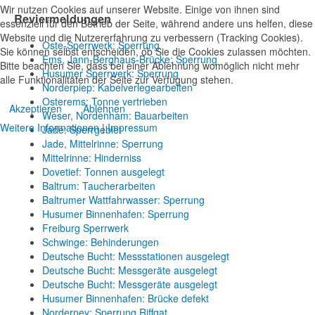
Wir nutzen Cookies auf unserer Website. Einige von ihnen sind
Reviermeldungen
essenziell für den Betrieb der Seite, während andere uns helfen, diese
Website und die Nutzererfahrung zu verbessern (Tracking Cookies).
Oste-Sperrwerk: Sperrung
Sie können selbst entscheiden, ob Sie die Cookies zulassen möchten.
Ems, Jann-Berghaus-Brücke: Sperrung
Bitte beachten Sie, dass bei einer Ablehnung womöglich nicht mehr
Husumer Sperrwerk: Sperrung
alle Funktionalitäten der Seite zur Verfügung stehen.
Norderpiep: Kabelverlegearbeiten
Osterems: Tonne vertrieben
Akzeptieren
Ablehnen
Weser, Nordenham: Bauarbeiten
Weitere Informationen
|
Impressum
Jade: Sperrgebiet
Jade, Mittelrinne: Sperrung
Mittelrinne: Hinderniss
Dovetief: Tonnen ausgelegt
Baltrum: Taucherarbeiten
Baltrumer Wattfahrwasser: Sperrung
Husumer Binnenhafen: Sperrung
Freiburg Sperrwerk
Schwinge: Behinderungen
Deutsche Bucht: Messstationen ausgelegt
Deutsche Bucht: Messgeräte ausgelegt
Deutsche Bucht: Messgeräte ausgelegt
Husumer Binnenhafen: Brücke defekt
Norderney: Sperrung Riffgat