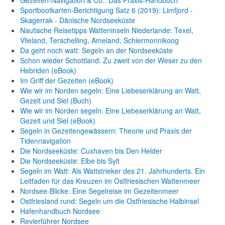
Gezeiten-Navigation & Co.: Das Praxis-Handbuch
Sportbootkarten-Berichtigung Satz 6 (2019): Limfjord -
Skagerrak - Dänische Nordseeküste
Nautische Reisetipps Watteninseln Niederlande: Texel,
Vlieland, Terschelling, Ameland, Schiermonnikoog
Da geht noch watt: Segeln an der Nordseeküste
Schon wieder Schottland: Zu zweit von der Weser zu den
Hebriden (eBook)
Im Griff der Gezeiten (eBook)
Wie wir im Norden segeln: Eine Liebeserklärung an Watt,
Gezeit und Siel (Buch)
Wie wir im Norden segeln: Eine Liebeserklärung an Watt,
Gezeit und Siel (eBook)
Segeln in Gezeitengewässern: Theorie und Praxis der
Tidennavigation
Die Nordseeküste: Cuxhaven bis Den Helder
Die Nordseeküste: Elbe bis Sylt
Segeln im Watt: Als Wattstrieker des 21. Jahrhunderts. Ein
Leitfaden für das Kreuzen im Ostfriesischen Wattenmeer
Nordsee-Blicke: Eine Segelreise im Gezeitenmeer
Ostfriesland rund: Segeln um die Ostfriesische Halbinsel
Hafenhandbuch Nordsee
Revierführer Nordsee