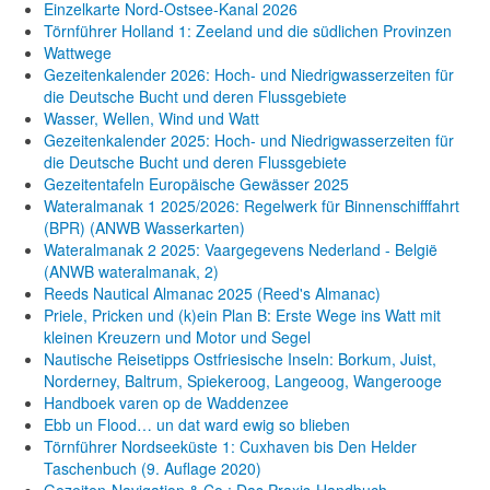
Einzelkarte Nord-Ostsee-Kanal 2026
Törnführer Holland 1: Zeeland und die südlichen Provinzen
Wattwege
Gezeitenkalender 2026: Hoch- und Niedrigwasserzeiten für
die Deutsche Bucht und deren Flussgebiete
Wasser, Wellen, Wind und Watt
Gezeitenkalender 2025: Hoch- und Niedrigwasserzeiten für
die Deutsche Bucht und deren Flussgebiete
Gezeitentafeln Europäische Gewässer 2025
Wateralmanak 1 2025/2026: Regelwerk für Binnenschifffahrt
(BPR) (ANWB Wasserkarten)
Wateralmanak 2 2025: Vaargegevens Nederland - België
(ANWB wateralmanak, 2)
Reeds Nautical Almanac 2025 (Reed's Almanac)
Priele, Pricken und (k)ein Plan B: Erste Wege ins Watt mit
kleinen Kreuzern und Motor und Segel
Nautische Reisetipps Ostfriesische Inseln: Borkum, Juist,
Norderney, Baltrum, Spiekeroog, Langeoog, Wangerooge
Handboek varen op de Waddenzee
Ebb un Flood… un dat ward ewig so blieben
Törnführer Nordseeküste 1: Cuxhaven bis Den Helder
Taschenbuch
(9. Auflage
2020)