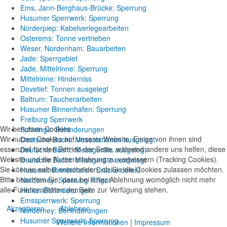
Ems, Jann-Berghaus-Brücke: Sperrung
Husumer Sperrwerk: Sperrung
Norderpiep: Kabelverlegearbeiten
Osterems: Tonne vertrieben
Weser, Nordenham: Bauarbeiten
Jade: Sperrgebiet
Jade, Mittelrinne: Sperrung
Mittelrinne: Hinderniss
Dovetief: Tonnen ausgelegt
Baltrum: Taucherarbeiten
Husumer Binnenhafen: Sperrung
Freiburg Sperrwerk
Wir benutzen Cookies
Schwinge: Behinderungen
Wir nutzen Cookies auf unserer Website. Einige von ihnen sind
Deutsche Bucht: Messstationen ausgelegt
essenziell für den Betrieb der Seite, während andere uns helfen, diese
Deutsche Bucht: Messgeräte ausgelegt
Website und die Nutzererfahrung zu verbessern (Tracking Cookies).
Deutsche Bucht: Messgeräte ausgelegt
Sie können selbst entscheiden, ob Sie die Cookies zulassen möchten.
Husumer Binnenhafen: Brücke defekt
Bitte beachten Sie, dass bei einer Ablehnung womöglich nicht mehr
Norderney: Sperrung Riffgat
alle Funktionalitäten der Seite zur Verfügung stehen.
Hunte: Behinderungen
Emssperrwerk: Sperrung
Akzeptieren
Ablehnen
Norderney: Behinderungen
Husumer Sperrwerk: Sperrung
Weitere Informationen
|
Impressum