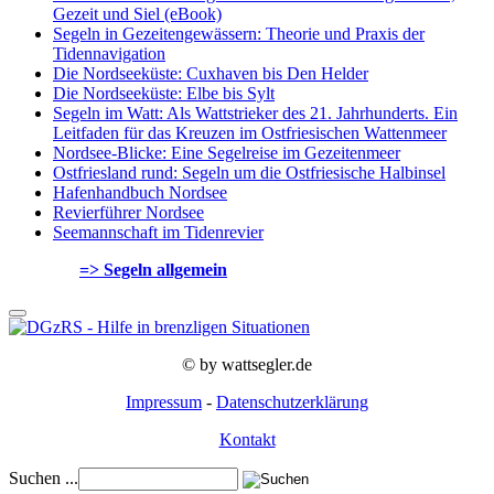
Gezeit und Siel (eBook)
Segeln in Gezeitengewässern: Theorie und Praxis der
Tidennavigation
Die Nordseeküste: Cuxhaven bis Den Helder
Die Nordseeküste: Elbe bis Sylt
Segeln im Watt: Als Wattstrieker des 21. Jahrhunderts. Ein
Leitfaden für das Kreuzen im Ostfriesischen Wattenmeer
Nordsee-Blicke: Eine Segelreise im Gezeitenmeer
Ostfriesland rund: Segeln um die Ostfriesische Halbinsel
Hafenhandbuch Nordsee
Revierführer Nordsee
Seemannschaft im Tidenrevier
=> Segeln allgemein
© by wattsegler.de
Impressum
-
Datenschutzerklärung
Kontakt
Suchen ...