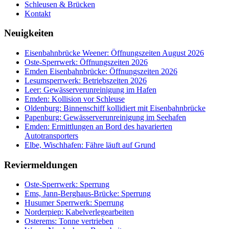
Schleusen & Brücken
Kontakt
Neuigkeiten
Eisenbahnbrücke Weener: Öffnungszeiten August 2026
Oste-Sperrwerk: Öffnungszeiten 2026
Emden Eisenbahnbrücke: Öffnungszeiten 2026
Lesumsperrwerk: Betriebszeiten 2026
Leer: Gewässerverunreinigung im Hafen
Emden: Kollision vor Schleuse
Oldenburg: Binnenschiff kollidiert mit Eisenbahnbrücke
Papenburg: Gewässerverunreinigung im Seehafen
Emden: Ermittlungen an Bord des havarierten
Autotransporters
Elbe, Wischhafen: Fähre läuft auf Grund
Reviermeldungen
Oste-Sperrwerk: Sperrung
Ems, Jann-Berghaus-Brücke: Sperrung
Husumer Sperrwerk: Sperrung
Norderpiep: Kabelverlegearbeiten
Osterems: Tonne vertrieben