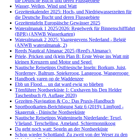
die Deutsche Bucht und deren Flussgebiete
Wasser, Wellen, Wind und Watt
Gezeitenkalender 2025: Hoch- und Niedrigwasserzeiten für
die Deutsche Bucht und deren Flussgebiete
Gezeitentafeln Europäische Gewässer 2025
Wateralmanak 1 2025/2026: Regelwerk für Binnenschifffahrt
(BPR) (ANWB Wasserkarten)
Wateralmanak 2 2025: Vaargegevens Nederland - België
(ANWB wateralmanak, 2)
Reeds Nautical Almanac 2025 (Reed's Almanac)
Priele, Pricken und (k)ein Plan B: Erste Wege ins Watt mit
kleinen Kreuzern und Motor und Segel
Nautische Reisetipps Ostfriesische Inseln: Borkum, Juist,
Norderney, Baltrum, Spiekeroog, Langeoog, Wangerooge
Handboek varen op de Waddenzee
Ebb un Flood… un dat ward ewig so blieben
Törnführer Nordseeküste 1: Cuxhaven bis Den Helder
Taschenbuch
(9. Auflage
2020)
Gezeiten-Navigation & Co.: Das Praxis-Handbuch
Sportbootkarten-Berichtigung Satz 6 (2019): Limfjord -
Skagerrak - Dänische Nordseeküste
Nautische Reisetipps Watteninseln Niederlande: Texel,
Vlieland, Terschelling, Ameland, Schiermonnikoog
Da geht noch watt: Segeln an der Nordseeküste
Schon wieder Schottland: Zu zweit von der Weser zu den