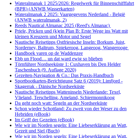
Wateralmanak 1 2025/2026: Regelwerk für Binnenschifffahrt
(BPR) (ANWB Wasserkarten)
Wateralmanak 2 2025: Vaargegevens Nederland - België
(ANWB wateralmanak, 2)
Reeds Nautical Almanac 2025 (Reed's Almanac)
Priele, Pricken und (k)ein Plan B: Erste Wege ins Watt mit
kleinen Kreuzern und Motor und Segel
Nautische Reisetipps Ostfriesische Inseln: Borkum, Juist,
Norderney, Baltrum, Spiekeroog, Langeoog, Wangerooge
Handboek varen op de Waddenzee
Ebb un Flood… un dat ward ewig so blieben
Törnführer Nordseeküste 1: Cuxhaven bis Den Helder
Taschenbuch
(9. Auflage
2020)
Gezeiten-Navigation & Co.: Das Praxis-Handbuch
Sportbootkarten-Berichtigung Satz 6 (2019): Limfjord -
Skagerrak - Dänische Nordseeküste
Nautische Reisetipps Watteninseln Niederlande: Texel,
Vlieland, Terschelling, Ameland, Schiermonnikoog
Da geht noch watt: Segeln an der Nordseeküste
Schon wieder Schottland: Zu zweit von der Weser zu den
Hebriden (eBook)
Im Griff der Gezeiten (eBook)
Wie wir im Norden segeln: Eine Liebeserklärung an Watt,
Gezeit und Siel (Buch)
Wie wir im Norden segeln: Eine Liebeserklärung an Watt,