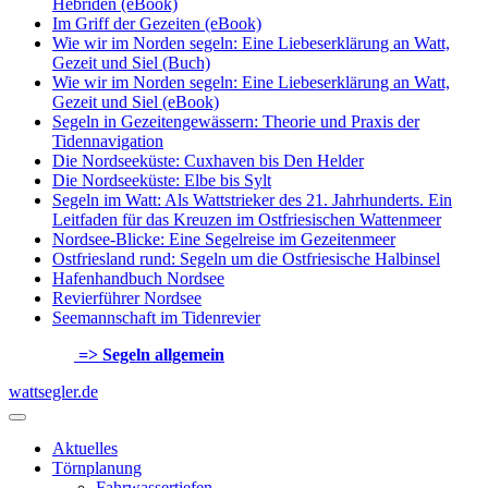
Hebriden (eBook)
Im Griff der Gezeiten (eBook)
Wie wir im Norden segeln: Eine Liebeserklärung an Watt,
Gezeit und Siel (Buch)
Wie wir im Norden segeln: Eine Liebeserklärung an Watt,
Gezeit und Siel (eBook)
Segeln in Gezeitengewässern: Theorie und Praxis der
Tidennavigation
Die Nordseeküste: Cuxhaven bis Den Helder
Die Nordseeküste: Elbe bis Sylt
Segeln im Watt: Als Wattstrieker des 21. Jahrhunderts. Ein
Leitfaden für das Kreuzen im Ostfriesischen Wattenmeer
Nordsee-Blicke: Eine Segelreise im Gezeitenmeer
Ostfriesland rund: Segeln um die Ostfriesische Halbinsel
Hafenhandbuch Nordsee
Revierführer Nordsee
Seemannschaft im Tidenrevier
=> Segeln allgemein
wattsegler.de
Aktuelles
Törnplanung
Fahrwassertiefen