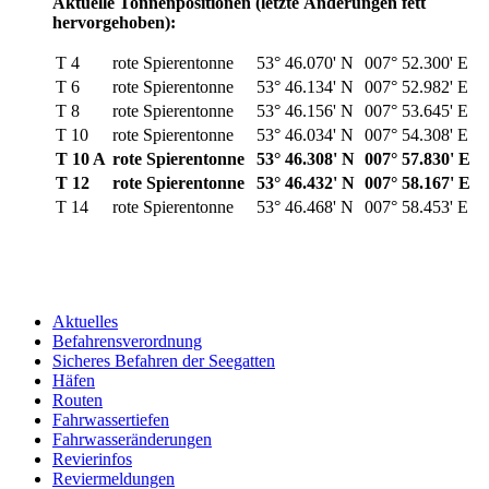
Aktuelle Tonnenpositionen (letzte Änderungen fett
hervorgehoben):
T 4
rote Spierentonne
53° 46.070' N
007° 52.300' E
T 6
rote Spierentonne
53° 46.134' N
007° 52.982' E
T 8
rote Spierentonne
53° 46.156' N
007° 53.645' E
T 10
rote Spierentonne
53° 46.034' N
007° 54.308' E
T 10 A
rote Spierentonne
53° 46.308' N
007° 57.830' E
T 12
rote Spierentonne
53° 46.432' N
007° 58.167' E
T 14
rote Spierentonne
53° 46.468' N
007° 58.453' E
Aktuelles
Befahrensverordnung
Sicheres Befahren der Seegatten
Häfen
Routen
Fahrwassertiefen
Fahrwasseränderungen
Revierinfos
Reviermeldungen