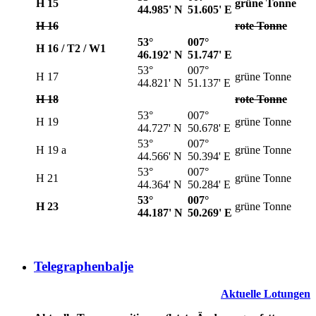
H 15
grüne Tonne
44.985' N
51.605' E
H 16
rote Tonne
53°
007°
H 16 / T2 / W1
46.192' N
51.747' E
53°
007°
H 17
grüne Tonne
44.821' N
51.137' E
H 18
rote Tonne
53°
007°
H 19
grüne Tonne
44.727' N
50.678' E
53°
007°
H 19 a
grüne Tonne
44.566' N
50.394' E
53°
007°
H 21
grüne Tonne
44.364' N
50.284' E
53°
007°
H 23
grüne Tonne
44.187' N
50.269' E
Telegraphenbalje
Aktuelle Lotungen