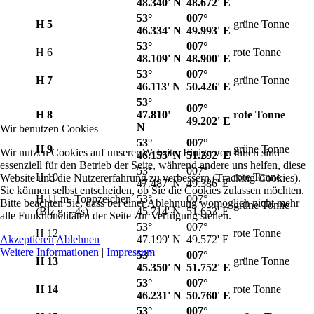
48.340' N
48.672' E
53°
007°
H 5
grüne Tonne
46.334' N
49.993' E
53°
007°
H 6
rote Tonne
48.109' N
48.900' E
53°
007°
H 7
grüne Tonne
46.113' N
50.426' E
53°
007°
H 8
47.810'
rote Tonne
49.202' E
N
Wir benutzen Cookies
53°
007°
H 9
grüne Tonne
Wir nutzen Cookies auf unserer Website. Einige von ihnen sind
46.155' N
51.292' E
essenziell für den Betrieb der Seite, während andere uns helfen, diese
53°
007°
H 10
rote Tonne
Website und die Nutzererfahrung zu verbessern (Tracking Cookies).
47.487' N
49.386' E
Sie können selbst entscheiden, ob Sie die Cookies zulassen möchten.
H 11 m. Toppzeichen
53°
007°
Bitte beachten Sie, dass bei einer Ablehnung womöglich nicht mehr
grüne Tonne
(Blz g. - 4s)
45.714' N
51.653' E
alle Funktionalitäten der Seite zur Verfügung stehen.
53°
007°
H 12
rote Tonne
Akzeptieren
Ablehnen
47.199' N
49.572' E
Weitere Informationen
|
Impressum
53°
007°
H 13
grüne Tonne
45.350' N
51.752' E
53°
007°
H 14
rote Tonne
46.231' N
50.760' E
53°
007°