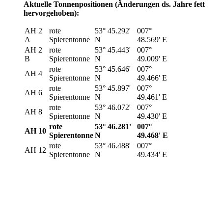
Aktuelle Tonnenpositionen (Änderungen ds. Jahre fett
hervorgehoben):
AH 2
rote
53° 45.292'
007°
A
Spierentonne
N
48.569' E
AH 2
rote
53° 45.443'
007°
B
Spierentonne
N
49.009' E
rote
53° 45.646'
007°
AH 4
Spierentonne
N
49.466' E
rote
53° 45.897'
007°
AH 6
Spierentonne
N
49.461' E
rote
53° 46.072'
007°
AH 8
Spierentonne
N
49.430' E
rote
53° 46.281'
007°
AH 10
Spierentonne
N
49.468' E
rote
53° 46.488'
007°
AH 12
Spierentonne
N
49.434' E