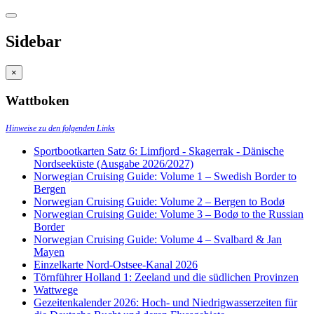
Sidebar
×
Wattboken
Hinweise zu den folgenden Links
Sportbootkarten Satz 6: Limfjord - Skagerrak - Dänische
Nordseeküste (Ausgabe 2026/2027)
Norwegian Cruising Guide: Volume 1 – Swedish Border to
Bergen
Norwegian Cruising Guide: Volume 2 – Bergen to Bodø
Norwegian Cruising Guide: Volume 3 – Bodø to the Russian
Border
Norwegian Cruising Guide: Volume 4 – Svalbard & Jan
Mayen
Einzelkarte Nord-Ostsee-Kanal 2026
Törnführer Holland 1: Zeeland und die südlichen Provinzen
Wattwege
Gezeitenkalender 2026: Hoch- und Niedrigwasserzeiten für