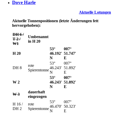
Dove Harle
Aktuelle Lotungen
Aktuelle Tonnenpositionen (letzte Änderungen fett
hervorgehoben):
DH 6 /
Umbenannt
T 2 /
in H 20
W1
53°
007°
H 20
46.192'
51.747'
N
E
53°
007°
rote
DH 8
46.243'
51.892'
Spierentonne
N
E
53°
007°
W 2
46.243'
51.892'
N
E
dauerhaft
W 3
eingezogen
53°
007°
H 16 /
rote
46.470'
50.323'
DH 2
Spierentonne
N
E