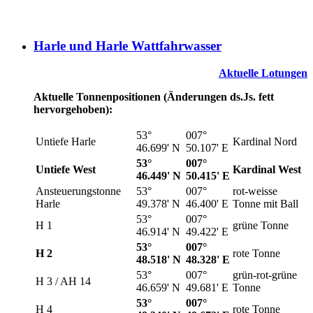
Harle und Harle Wattfahrwasser
Aktuelle Lotungen
Aktuelle Tonnenpositionen (Änderungen ds.Js. fett
hervorgehoben):
53°
007°
Untiefe Harle
Kardinal Nord
46.699' N
50.107' E
53°
007°
Untiefe West
Kardinal West
46.449' N
50.415' E
Ansteuerungstonne
53°
007°
rot-weisse
Harle
49.378' N
46.400' E
Tonne mit Ball
53°
007°
H 1
grüne Tonne
46.914' N
49.422' E
53°
007°
H 2
rote Tonne
48.518' N
48.328' E
53°
007°
grün-rot-grüne
H 3 / AH 14
46.659' N
49.681' E
Tonne
53°
007°
H 4
rote Tonne