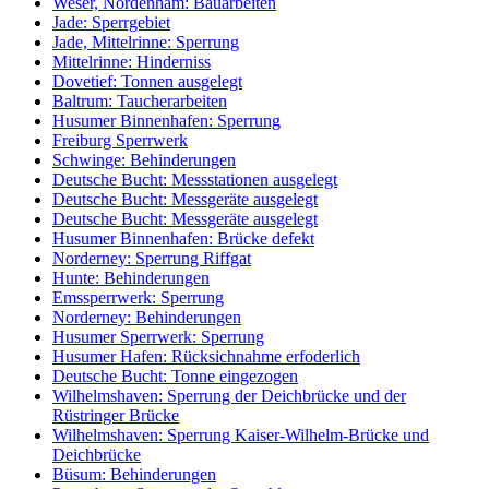
Weser, Nordenham: Bauarbeiten
Jade: Sperrgebiet
Jade, Mittelrinne: Sperrung
Mittelrinne: Hinderniss
Dovetief: Tonnen ausgelegt
Baltrum: Taucherarbeiten
Husumer Binnenhafen: Sperrung
Freiburg Sperrwerk
Schwinge: Behinderungen
Deutsche Bucht: Messstationen ausgelegt
Deutsche Bucht: Messgeräte ausgelegt
Deutsche Bucht: Messgeräte ausgelegt
Husumer Binnenhafen: Brücke defekt
Norderney: Sperrung Riffgat
Hunte: Behinderungen
Emssperrwerk: Sperrung
Norderney: Behinderungen
Husumer Sperrwerk: Sperrung
Husumer Hafen: Rücksichnahme erfoderlich
Deutsche Bucht: Tonne eingezogen
Wilhelmshaven: Sperrung der Deichbrücke und der
Rüstringer Brücke
Wilhelmshaven: Sperrung Kaiser-Wilhelm-Brücke und
Deichbrücke
Büsum: Behinderungen