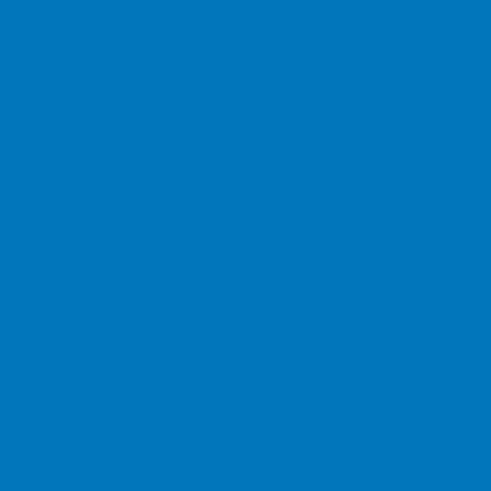
nen Kreuzern und Motor und Segel
derney, Baltrum, Spiekeroog, Langeoog, Wangerooge
uch
(9. Auflage
2020)
ak - Dänische Nordseeküste
, Terschelling, Ameland, Schiermonnikoog
den (eBook)
 und Siel (Buch)
 und Siel (eBook)
gation
faden für das Kreuzen im Ostfriesischen Wattenmeer