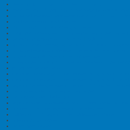
Kontakt
Reeds Nautical Almanac 2025 (Reed's Almanac)
Priele, Pricken und (k)ein Plan B: Erste Wege ins Watt mit klei
Neuigkeiten
Nautische Reisetipps Ostfriesische Inseln: Borkum, Juist, Nor
Handboek varen op de Waddenzee
Eisenbahnbrücke Weener:
Ebb un Flood… un dat ward ewig so blieben
Öffnungszeiten August 2026
Törnführer Nordseeküste 1: Cuxhaven bis Den Helder
Taschenb
Oste-Sperrwerk: Öffnungszeiten
Gezeiten-Navigation & Co.: Das Praxis-Handbuch
2026
Sportbootkarten-Berichtigung Satz 6 (2019): Limfjord - Skagerr
Emden Eisenbahnbrücke:
Nautische Reisetipps Watteninseln Niederlande: Texel, Vlieland
Öffnungszeiten 2026
Da geht noch watt: Segeln an der Nordseeküste
Lesumsperrwerk: Betriebszeiten
Schon wieder Schottland: Zu zweit von der Weser zu den Hebri
2026
Im Griff der Gezeiten (eBook)
Leer: Gewässerverunreinigung im
Wie wir im Norden segeln: Eine Liebeserklärung an Watt, Gezeit
Hafen
Wie wir im Norden segeln: Eine Liebeserklärung an Watt, Gezeit
Emden: Kollision vor Schleuse
Segeln in Gezeitengewässern: Theorie und Praxis der Tidennavi
Oldenburg: Binnenschiff kollidiert
Die Nordseeküste: Cuxhaven bis Den Helder
mit Eisenbahnbrücke
Die Nordseeküste: Elbe bis Sylt
Papenburg:
Segeln im Watt: Als Wattstrieker des 21. Jahrhunderts. Ein Leit
Gewässerverunreinigung im
Nordsee-Blicke: Eine Segelreise im Gezeitenmeer
Seehafen
Ostfriesland rund: Segeln um die Ostfriesische Halbinsel
Emden: Ermittlungen an Bord des
Hafenhandbuch Nordsee
havarierten Autotransporters
Revierführer Nordsee