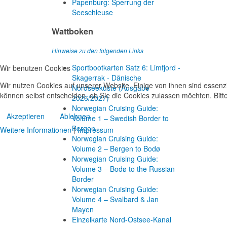
Papenburg: Sperrung der
Seeschleuse
Wattboken
Hinweise zu den folgenden Links
Sportbootkarten Satz 6: Limfjord -
Wir benutzen Cookies
Skagerrak - Dänische
Wir nutzen Cookies auf unserer Website. Einige von ihnen sind essenzi
Nordseeküste (Ausgabe
können selbst entscheiden, ob Sie die Cookies zulassen möchten. Bitte
2026/2027)
Norwegian Cruising Guide:
Akzeptieren
Ablehnen
Volume 1 – Swedish Border to
Bergen
Weitere Informationen
|
Impressum
Norwegian Cruising Guide:
Volume 2 – Bergen to Bodø
Norwegian Cruising Guide:
Volume 3 – Bodø to the Russian
Border
Norwegian Cruising Guide:
Volume 4 – Svalbard & Jan
Mayen
Einzelkarte Nord-Ostsee-Kanal