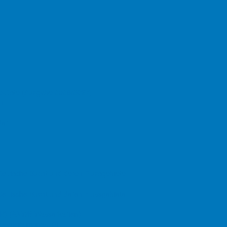
Teil des Titels eingeben
attenmeer: Kinderstube vieler Nordseefische in Not
seeküste (Ausgabe 2026/2027)
eegraswiesen sind ein Schlüssellebensraum in Meeresgebieten weltwei
en
abitat, das einen Schutz- und Nahrungsraum für Jungfische und Kleinle
indet.
der
 Deutsche Bucht und deren Flussgebiete
 Deutsche Bucht und deren Flussgebiete
BPR) (ANWB Wasserkarten)
 wateralmanak, 2)