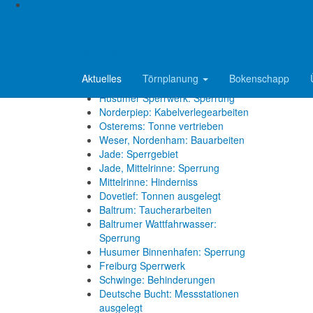
Elbe, Wischhafen: Fähre läuft auf
Seemannschaft im Tidenrevier
Grund
=> Segeln allgemein
Reviermeldungen
wattsegler.de
Ems, Jann-Berghaus-Brücke:
Aktuelles
Törnplanung
Bokenschapp
Sperrung
Husumer Sperrwerk: Sperrung
Norderpiep: Kabelverlegearbeiten
Osterems: Tonne vertrieben
Weser, Nordenham: Bauarbeiten
Jade: Sperrgebiet
Jade, Mittelrinne: Sperrung
Mittelrinne: Hinderniss
Dovetief: Tonnen ausgelegt
Baltrum: Taucherarbeiten
Baltrumer Wattfahrwasser:
Sperrung
Husumer Binnenhafen: Sperrung
Freiburg Sperrwerk
Schwinge: Behinderungen
Deutsche Bucht: Messstationen
ausgelegt