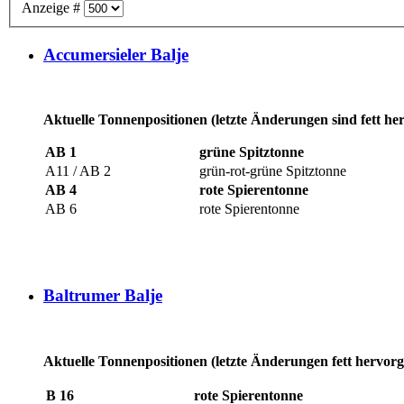
Anzeige #
Accumersieler Balje
Aktuelle Tonnenpositionen (letzte Änderungen sind fett he
AB 1
grüne Spitztonne
A11 / AB 2
grün-rot-grüne Spitztonne
AB 4
rote Spierentonne
AB 6
rote Spierentonne
Baltrumer Balje
Aktuelle Tonnenpositionen (letzte Änderungen fett hervor
B 16
rote Spierentonne