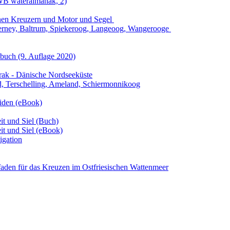
WB wateralmanak, 2)
einen Kreuzern und Motor und Segel
rderney, Baltrum, Spiekeroog, Langeoog, Wangerooge
nbuch
(9. Auflage
2020)
rrak - Dänische Nordseeküste
nd, Terschelling, Ameland, Schiermonnikoog
riden (eBook)
it und Siel (Buch)
it und Siel (eBook)
igation
tfaden für das Kreuzen im Ostfriesischen Wattenmeer