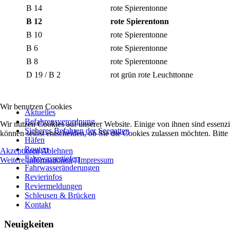
B 14
rote Spierentonne
B 12
rote Spierentonn
B 10
rote Spierentonne
B 6
rote Spierentonne
B 8
rote Spierentonne
D 19 / B 2
rot grün rote Leuchttonne
Wir benutzen Cookies
Aktuelles
Befahrensverordnung
Wir nutzen Cookies auf unserer Website. Einige von ihnen sind essenzi
Sicheres Befahren der Seegatten
können selbst entscheiden, ob Sie die Cookies zulassen möchten. Bitte
Häfen
Routen
Akzeptieren
Ablehnen
Fahrwassertiefen
Weitere Informationen
|
Impressum
Fahrwasseränderungen
Revierinfos
Reviermeldungen
Schleusen & Brücken
Kontakt
Neuigkeiten