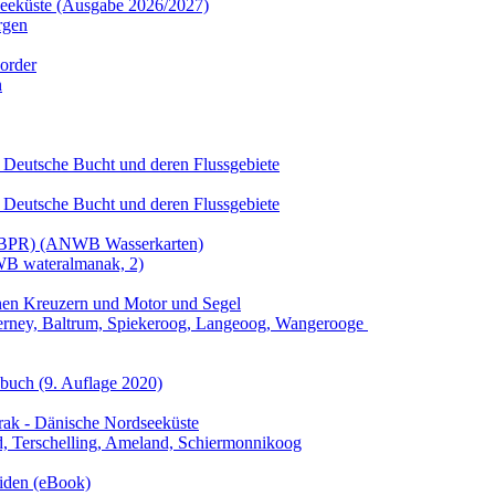
dseeküste (Ausgabe 2026/2027)
rgen
order
n
 Deutsche Bucht und deren Flussgebiete
 Deutsche Bucht und deren Flussgebiete
t (BPR) (ANWB Wasserkarten)
WB wateralmanak, 2)
einen Kreuzern und Motor und Segel
rderney, Baltrum, Spiekeroog, Langeoog, Wangerooge
nbuch
(9. Auflage
2020)
rrak - Dänische Nordseeküste
nd, Terschelling, Ameland, Schiermonnikoog
riden (eBook)