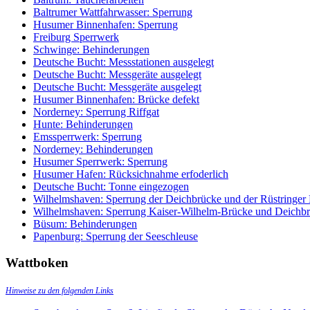
Baltrumer Wattfahrwasser: Sperrung
Husumer Binnenhafen: Sperrung
Freiburg Sperrwerk
Schwinge: Behinderungen
Deutsche Bucht: Messstationen ausgelegt
Deutsche Bucht: Messgeräte ausgelegt
Deutsche Bucht: Messgeräte ausgelegt
Husumer Binnenhafen: Brücke defekt
Norderney: Sperrung Riffgat
Hunte: Behinderungen
Emssperrwerk: Sperrung
Norderney: Behinderungen
Husumer Sperrwerk: Sperrung
Husumer Hafen: Rücksichnahme erfoderlich
Deutsche Bucht: Tonne eingezogen
Wilhelmshaven: Sperrung der Deichbrücke und der Rüstringer
Wilhelmshaven: Sperrung Kaiser-Wilhelm-Brücke und Deichb
Büsum: Behinderungen
Papenburg: Sperrung der Seeschleuse
Wattboken
Hinweise zu den folgenden Links