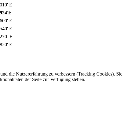
010' E
0924'E
600' E
540' E
270’ E
820' E
e und die Nutzererfahrung zu verbessern (Tracking Cookies). Sie
tionalitäten der Seite zur Verfügung stehen.