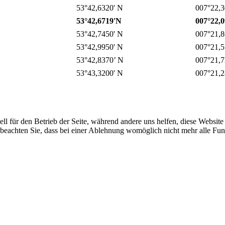
53°42,6320' N
007°22,3
53°42,6719'N
007°22,
53°42,7450' N
007°21,8
53°42,9950' N
007°21,5
53°42,8370’ N
007°21,7
53°43,3200' N
007°21,2
ell für den Betrieb der Seite, während andere uns helfen, diese Websit
 beachten Sie, dass bei einer Ablehnung womöglich nicht mehr alle Funk