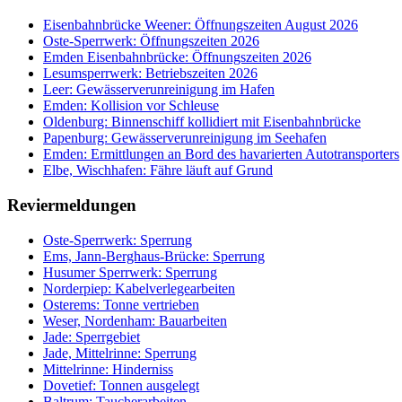
Eisenbahnbrücke Weener: Öffnungszeiten August 2026
Oste-Sperrwerk: Öffnungszeiten 2026
Emden Eisenbahnbrücke: Öffnungszeiten 2026
Lesumsperrwerk: Betriebszeiten 2026
Leer: Gewässerverunreinigung im Hafen
Emden: Kollision vor Schleuse
Oldenburg: Binnenschiff kollidiert mit Eisenbahnbrücke
Papenburg: Gewässerverunreinigung im Seehafen
Emden: Ermittlungen an Bord des havarierten Autotransporters
Elbe, Wischhafen: Fähre läuft auf Grund
Reviermeldungen
Oste-Sperrwerk: Sperrung
Ems, Jann-Berghaus-Brücke: Sperrung
Husumer Sperrwerk: Sperrung
Norderpiep: Kabelverlegearbeiten
Osterems: Tonne vertrieben
Weser, Nordenham: Bauarbeiten
Jade: Sperrgebiet
Jade, Mittelrinne: Sperrung
Mittelrinne: Hinderniss
Dovetief: Tonnen ausgelegt
Baltrum: Taucherarbeiten