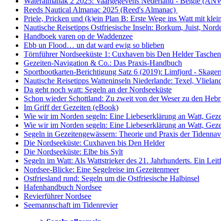
Wateralmanak 2 2025: Vaargegevens Nederland - België (AN
Reeds Nautical Almanac 2025 (Reed's Almanac)
Priele, Pricken und (k)ein Plan B: Erste Wege ins Watt mit kl
Nautische Reisetipps Ostfriesische Inseln: Borkum, Juist, No
Handboek varen op de Waddenzee
Ebb un Flood… un dat ward ewig so blieben
Törnführer Nordseeküste 1: Cuxhaven bis Den Helder
Tasche
Gezeiten-Navigation & Co.: Das Praxis-Handbuch
Sportbootkarten-Berichtigung Satz 6 (2019): Limfjord - Skage
Nautische Reisetipps Watteninseln Niederlande: Texel, Vliela
Da geht noch watt: Segeln an der Nordseeküste
Schon wieder Schottland: Zu zweit von der Weser zu den Heb
Im Griff der Gezeiten (eBook)
Wie wir im Norden segeln: Eine Liebeserklärung an Watt, Geze
Wie wir im Norden segeln: Eine Liebeserklärung an Watt, Geze
Segeln in Gezeitengewässern: Theorie und Praxis der Tidennav
Die Nordseeküste: Cuxhaven bis Den Helder
Die Nordseeküste: Elbe bis Sylt
Segeln im Watt: Als Wattstrieker des 21. Jahrhunderts. Ein Lei
Nordsee-Blicke: Eine Segelreise im Gezeitenmeer
Ostfriesland rund: Segeln um die Ostfriesische Halbinsel
Hafenhandbuch Nordsee
Revierführer Nordsee
Seemannschaft im Tidenrevier