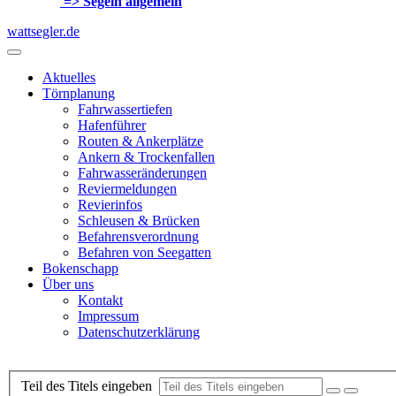
=> Segeln allgemein
wattsegler.de
Aktuelles
Törnplanung
Fahrwassertiefen
Hafenführer
Routen & Ankerplätze
Ankern & Trockenfallen
Fahrwasseränderungen
Reviermeldungen
Revierinfos
Schleusen & Brücken
Befahrensverordnung
Befahren von Seegatten
Bokenschapp
Über uns
Kontakt
Impressum
Datenschutzerklärung
Teil des Titels eingeben