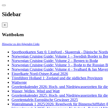
Sidebar
×
Wattboken
Hinweise zu den folgenden Links
Sportbootkarten Satz 6: Limfjord - Skagerrak - Dänische Nor
Norwegian Cruising Guide: Volume 1 – Swedish Border to Be
Norwegian Cruising Guide: Volume 2 – Bergen to Bodø
Norwegian Cruising Guide: Volume 3 – Bodø to the Russian B
Norwegian Cruising Guide: Volume 4 – Svalbard & Jan Maye
Einzelkarte Nord-Ostsee-Kanal 2026
Törnführer Holland 1: Zeeland und die südlichen Provinzen
Wattwege
Gezeitenkalender 2026: Hoch- und Niedrigwasserzeiten für die
Wasser, Wellen, Wind und Watt
Gezeitenkalender 2025: Hoch- und Niedrigwasserzeiten für die
Gezeitentafeln Europäische Gewässer 2025
Wateralmanak 1 2025/2026: Regelwerk für Binnenschifffahr