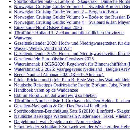
Sportbootkarten Satz 6: Limfjord - Skagerrak - Dänische Nor
Norwegian Cruising Guide: Volume 1 – Swedish Border to Be
Norwegian Cruising Guide: Volume 2 – Bergen to Bodø
Norwegian Cruising Guide: Volume 3 – Bodø to the Russian B
Norwegian Cruising Guide: Volume 4 – Svalbard & Jan Maye
Einzelkarte Nord-Ostsee-Kanal 2026
Törnführer Holland 1: Zeeland und die südlichen Provinzen
Wattwege
Gezeitenkalender 2026: Hoch- und Niedrigwasserzeiten für die
Wasser, Wellen, Wind und Watt
Gezeitenkalender 2025: Hoch- und Niedrigwasserzeiten für die
Gezeitentafeln Europäische Gewässer 2025
Wateralmanak 1 2025/2026: Regelwerk für Binnenschifffahr
Wateralmanak 2 2025: Vaargegevens Nederland - België (AN
Reeds Nautical Almanac 2025 (Reed's Almanac)
Priele, Pricken und (k)ein Plan B: Erste Wege ins Watt mit kl
Nautische Reisetipps Ostfriesische Inseln: Borkum, Juist, No
Handboek varen op de Waddenzee
Ebb un Flood… un dat ward ewig so blieben
Törnführer Nordseeküste 1: Cuxhaven bis Den Helder
Tasche
Gezeiten-Navigation & Co.: Das Praxis-Handbuch
Sportbootkarten-Berichtigung Satz 6 (2019): Limfjord - Skage
Nautische Reisetipps Watteninseln Niederlande: Texel, Vliela
Da geht noch watt: Segeln an der Nordseeküste
Schon wieder Schottland: Zu zweit von der Weser zu den Heb