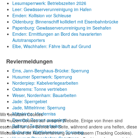
Lesumsperrwerk: Betriebszeiten 2026
Leer: Gewässerverunreinigung im Hafen
Emden: Kollision vor Schleuse
Oldenburg: Binnenschiff kollidiert mit Eisenbahnbrücke
Papenburg: Gewässerverunreinigung im Seehafen
Emden: Ermittlungen an Bord des havarierten
Autotransporters
Elbe, Wischhafen: Fähre läuft auf Grund
Reviermeldungen
Ems, Jann-Berghaus-Brücke: Sperrung
Husumer Sperrwerk: Sperrung
Norderpiep: Kabelverlegearbeiten
Osterems: Tonne vertrieben
Weser, Nordenham: Bauarbeiten
Jade: Sperrgebiet
Jade, Mittelrinne: Sperrung
Mittelrinne: Hinderniss
Wir benutzen Cookies
Dovetief: Tonnen ausgelegt
Wir nutzen Cookies auf unserer Website. Einige von ihnen sind
Baltrum: Taucherarbeiten
essenziell für den Betrieb der Seite, während andere uns helfen, diese
Baltrumer Wattfahrwasser: Sperrung
Website und die Nutzererfahrung zu verbessern (Tracking Cookies).