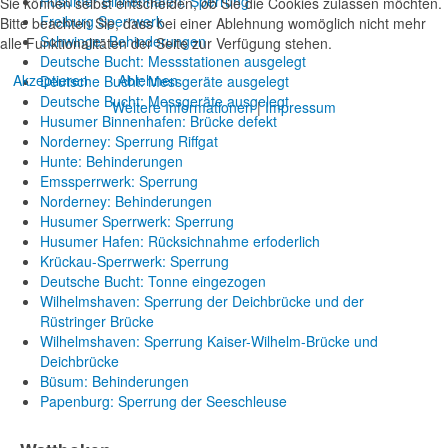
Husumer Binnenhafen: Sperrung
Sie können selbst entscheiden, ob Sie die Cookies zulassen möchten.
Freiburg Sperrwerk
Bitte beachten Sie, dass bei einer Ablehnung womöglich nicht mehr
Schwinge: Behinderungen
alle Funktionalitäten der Seite zur Verfügung stehen.
Deutsche Bucht: Messstationen ausgelegt
Akzeptieren
Ablehnen
Deutsche Bucht: Messgeräte ausgelegt
Deutsche Bucht: Messgeräte ausgelegt
Weitere Informationen
|
Impressum
Husumer Binnenhafen: Brücke defekt
Norderney: Sperrung Riffgat
Hunte: Behinderungen
Emssperrwerk: Sperrung
Norderney: Behinderungen
Husumer Sperrwerk: Sperrung
Husumer Hafen: Rücksichnahme erfoderlich
Krückau-Sperrwerk: Sperrung
Deutsche Bucht: Tonne eingezogen
Wilhelmshaven: Sperrung der Deichbrücke und der
Rüstringer Brücke
Wilhelmshaven: Sperrung Kaiser-Wilhelm-Brücke und
Deichbrücke
Büsum: Behinderungen
Papenburg: Sperrung der Seeschleuse