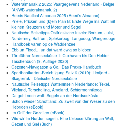
Wateralmanak 2 2025: Vaargegevens Nederland - België
(ANWB wateralmanak, 2)
Reeds Nautical Almanac 2025 (Reed's Almanac)
Priele, Pricken und (k)ein Plan B: Erste Wege ins Watt mit
kleinen Kreuzern und Motor und Segel
Nautische Reisetipps Ostfriesische Inseln: Borkum, Juist,
Norderney, Baltrum, Spiekeroog, Langeoog, Wangerooge
Handboek varen op de Waddenzee
Ebb un Flood… un dat ward ewig so blieben
Törnführer Nordseeküste 1: Cuxhaven bis Den Helder
Taschenbuch
(9. Auflage
2020)
Gezeiten-Navigation & Co.: Das Praxis-Handbuch
Sportbootkarten-Berichtigung Satz 6 (2019): Limfjord -
Skagerrak - Dänische Nordseeküste
Nautische Reisetipps Watteninseln Niederlande: Texel,
Vlieland, Terschelling, Ameland, Schiermonnikoog
Da geht noch watt: Segeln an der Nordseeküste
Schon wieder Schottland: Zu zweit von der Weser zu den
Hebriden (eBook)
Im Griff der Gezeiten (eBook)
Wie wir im Norden segeln: Eine Liebeserklärung an Watt,
Gezeit und Siel (Buch)