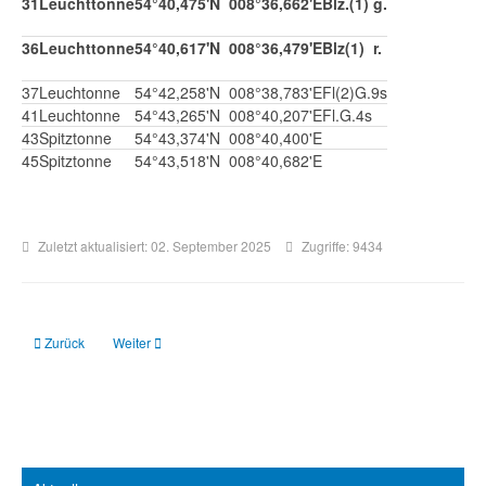
31
Leuchttonne
54°40,475'N
008°36,662'E
Blz.(1) g.
36
Leuchttonne
54°40,617'N
008°36,479'E
Blz(1) r.
37
Leuchtonne
54°42,258'N
008°38,783'E
Fl(2)G.9s
41
Leuchtonne
54°43,265'N
008°40,207'E
Fl.G.4s
43
Spitztonne
54°43,374'N
008°40,400'E
45
Spitztonne
54°43,518'N
008°40,682'E
Zuletzt aktualisiert: 02. September 2025
Zugriffe: 9434
Vorheriger Beitrag: Busetief
Nächster Beitrag: Bielshövener Loch
Zurück
Weiter