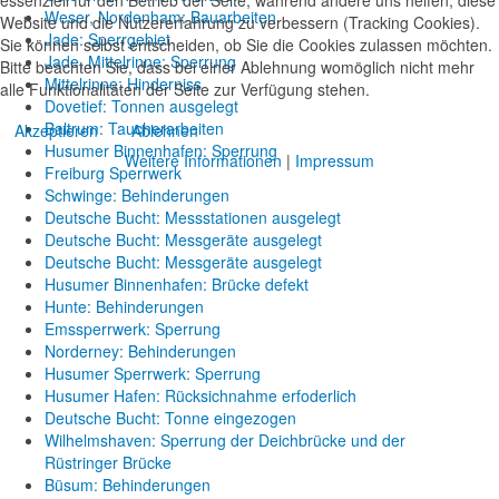
Weser, Nordenham: Bauarbeiten
Website und die Nutzererfahrung zu verbessern (Tracking Cookies).
Jade: Sperrgebiet
Sie können selbst entscheiden, ob Sie die Cookies zulassen möchten.
Jade, Mittelrinne: Sperrung
Bitte beachten Sie, dass bei einer Ablehnung womöglich nicht mehr
Mittelrinne: Hinderniss
alle Funktionalitäten der Seite zur Verfügung stehen.
Dovetief: Tonnen ausgelegt
Baltrum: Taucherarbeiten
Akzeptieren
Ablehnen
Husumer Binnenhafen: Sperrung
Weitere Informationen
|
Impressum
Freiburg Sperrwerk
Schwinge: Behinderungen
Deutsche Bucht: Messstationen ausgelegt
Deutsche Bucht: Messgeräte ausgelegt
Deutsche Bucht: Messgeräte ausgelegt
Husumer Binnenhafen: Brücke defekt
Hunte: Behinderungen
Emssperrwerk: Sperrung
Norderney: Behinderungen
Husumer Sperrwerk: Sperrung
Husumer Hafen: Rücksichnahme erfoderlich
Deutsche Bucht: Tonne eingezogen
Wilhelmshaven: Sperrung der Deichbrücke und der
Rüstringer Brücke
Büsum: Behinderungen