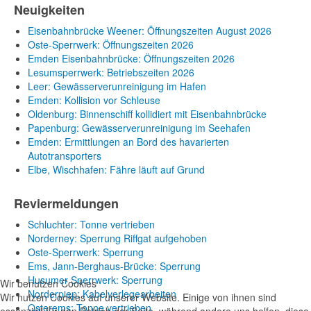
Neuigkeiten
Eisenbahnbrücke Weener: Öffnungszeiten August 2026
Oste-Sperrwerk: Öffnungszeiten 2026
Emden Eisenbahnbrücke: Öffnungszeiten 2026
Lesumsperrwerk: Betriebszeiten 2026
Leer: Gewässerverunreinigung im Hafen
Emden: Kollision vor Schleuse
Oldenburg: Binnenschiff kollidiert mit Eisenbahnbrücke
Papenburg: Gewässerverunreinigung im Seehafen
Emden: Ermittlungen an Bord des havarierten
Autotransporters
Elbe, Wischhafen: Fähre läuft auf Grund
Reviermeldungen
Schluchter: Tonne vertrieben
Norderney: Sperrung Riffgat aufgehoben
Oste-Sperrwerk: Sperrung
Ems, Jann-Berghaus-Brücke: Sperrung
Husumer Sperrwerk: Sperrung
Wir benutzen Cookies
Norderpiep: Kabelverlegearbeiten
Wir nutzen Cookies auf unserer Website. Einige von ihnen sind
Osterems: Tonne vertrieben
essenziell für den Betrieb der Seite, während andere uns helfen, diese