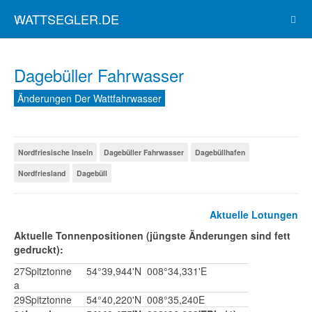
WATTSEGLER.DE
Dagebüller Fahrwasser
Änderungen Der Wattfahrwasser
Nordfriesische Inseln
Dagebüller Fahrwasser
Dagebüllhafen
Nordfriesland
Dagebüll
Aktuelle Lotungen
Aktuelle Tonnenpositionen (jüngste Änderungen sind fett
gedruckt):
27
Spitztonne
54°39,944'N
008°34,331'E
a
29
Spitztonne
54°40,220'N
008°35,240E