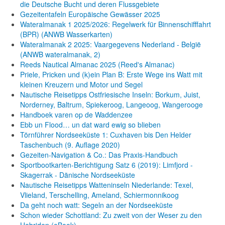
die Deutsche Bucht und deren Flussgebiete
Gezeitentafeln Europäische Gewässer 2025
Wateralmanak 1 2025/2026: Regelwerk für Binnenschifffahrt
(BPR) (ANWB Wasserkarten)
Wateralmanak 2 2025: Vaargegevens Nederland - België
(ANWB wateralmanak, 2)
Reeds Nautical Almanac 2025 (Reed's Almanac)
Priele, Pricken und (k)ein Plan B: Erste Wege ins Watt mit
kleinen Kreuzern und Motor und Segel
Nautische Reisetipps Ostfriesische Inseln: Borkum, Juist,
Norderney, Baltrum, Spiekeroog, Langeoog, Wangerooge
Handboek varen op de Waddenzee
Ebb un Flood… un dat ward ewig so blieben
Törnführer Nordseeküste 1: Cuxhaven bis Den Helder
Taschenbuch
(9. Auflage
2020)
Gezeiten-Navigation & Co.: Das Praxis-Handbuch
Sportbootkarten-Berichtigung Satz 6 (2019): Limfjord -
Skagerrak - Dänische Nordseeküste
Nautische Reisetipps Watteninseln Niederlande: Texel,
Vlieland, Terschelling, Ameland, Schiermonnikoog
Da geht noch watt: Segeln an der Nordseeküste
Schon wieder Schottland: Zu zweit von der Weser zu den