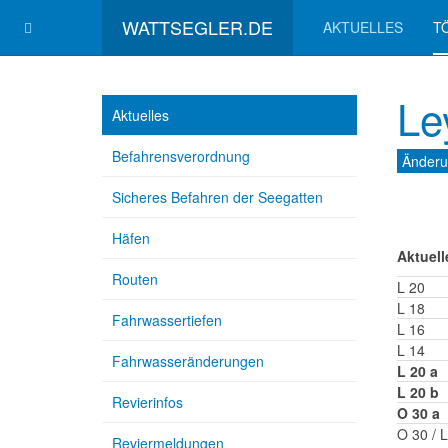
WATTSEGLER.DE
AKTUELLES
T
Le
Aktuelles
Befahrensverordnung
Änderu
Sicheres Befahren der Seegatten
Häfen
Aktuell
Routen
L 20
L 18
Fahrwassertiefen
L 16
L 14
Fahrwasseränderungen
L 20 a
L 20 b
Revierinfos
O 30 a
O 30 / 
Reviermeldungen