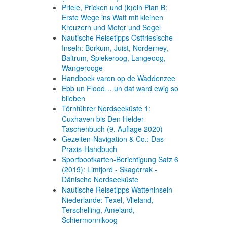
Priele, Pricken und (k)ein Plan B:
Erste Wege ins Watt mit kleinen
Kreuzern und Motor und Segel
Nautische Reisetipps Ostfriesische
Inseln: Borkum, Juist, Norderney,
Baltrum, Spiekeroog, Langeoog,
Wangerooge
Handboek varen op de Waddenzee
Ebb un Flood… un dat ward ewig so
blieben
Törnführer Nordseeküste 1:
Cuxhaven bis Den Helder
Taschenbuch
(9. Auflage
2020)
Gezeiten-Navigation & Co.: Das
Praxis-Handbuch
Sportbootkarten-Berichtigung Satz 6
(2019): Limfjord - Skagerrak -
Dänische Nordseeküste
Nautische Reisetipps Watteninseln
Niederlande: Texel, Vlieland,
Terschelling, Ameland,
Schiermonnikoog