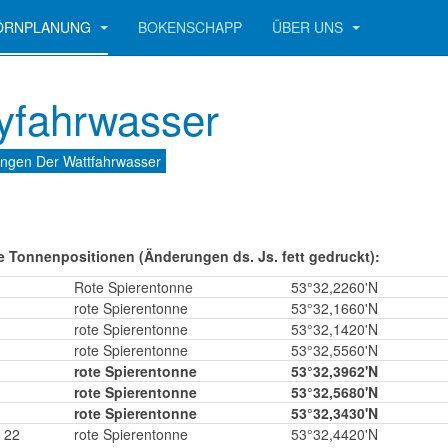
ÖRNPLANUNG
BOKENSCHAPP
ÜBER UNS
yfahrwasser
ngen Der Wattfahrwasser
e Tonnenpositionen (Änderungen ds. Js. fett gedruckt):
Rote Spierentonne
53°32,2260'N
rote Spierentonne
53°32,1660'N
rote Spierentonne
53°32,1420'N
rote Spierentonne
53°32,5560'N
rote Spierentonne
53°32,3962'N
rote Spierentonne
53°32,5680'N
rote Spierentonne
53°32,3430'N
L 22
rote Spierentonne
53°32,4420'N