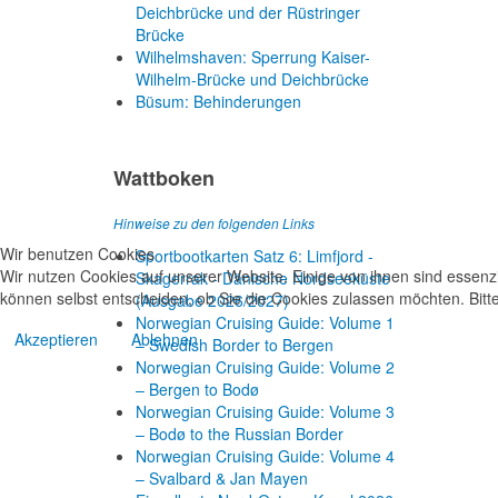
Deichbrücke und der Rüstringer
Brücke
Wilhelmshaven: Sperrung Kaiser-
Wilhelm-Brücke und Deichbrücke
Büsum: Behinderungen
Wattboken
Hinweise zu den folgenden Links
Wir benutzen Cookies
Sportbootkarten Satz 6: Limfjord -
Wir nutzen Cookies auf unserer Website. Einige von ihnen sind essenzi
Skagerrak - Dänische Nordseeküste
können selbst entscheiden, ob Sie die Cookies zulassen möchten. Bitte
(Ausgabe 2026/2027)
Norwegian Cruising Guide: Volume 1
Akzeptieren
Ablehnen
– Swedish Border to Bergen
Norwegian Cruising Guide: Volume 2
– Bergen to Bodø
Norwegian Cruising Guide: Volume 3
– Bodø to the Russian Border
Norwegian Cruising Guide: Volume 4
– Svalbard & Jan Mayen