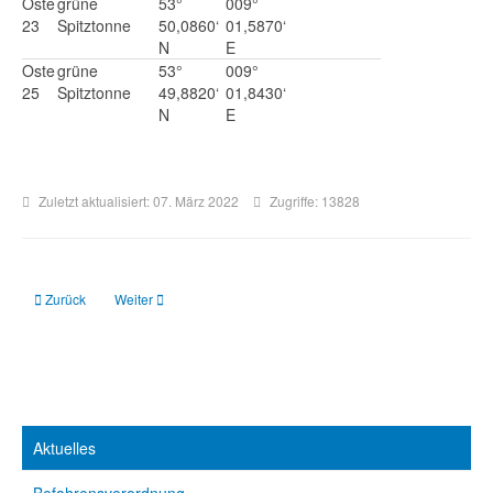
Oste
grüne
53°
009°
23
Spitztonne
50,0860‘
01,5870‘
N
E
Oste
grüne
53°
009°
25
Spitztonne
49,8820‘
01,8430‘
N
E
Zuletzt aktualisiert: 07. März 2022
Zugriffe: 13828
Vorheriger Beitrag: Wurster Fahrwasser
Nächster Beitrag: Süderelbe
Zurück
Weiter
Aktuelles