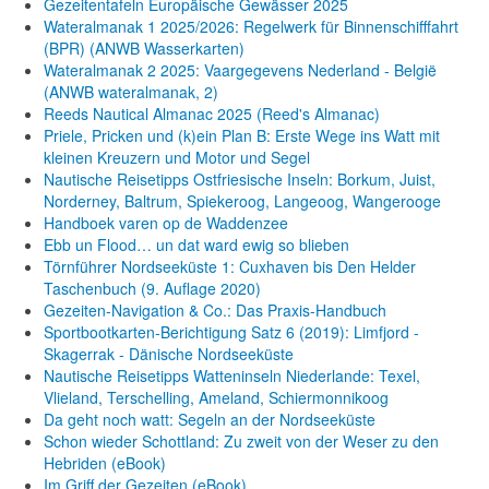
Gezeitentafeln Europäische Gewässer 2025
Wateralmanak 1 2025/2026: Regelwerk für Binnenschifffahrt
(BPR) (ANWB Wasserkarten)
Wateralmanak 2 2025: Vaargegevens Nederland - België
(ANWB wateralmanak, 2)
Reeds Nautical Almanac 2025 (Reed's Almanac)
Priele, Pricken und (k)ein Plan B: Erste Wege ins Watt mit
kleinen Kreuzern und Motor und Segel
Nautische Reisetipps Ostfriesische Inseln: Borkum, Juist,
Norderney, Baltrum, Spiekeroog, Langeoog, Wangerooge
Handboek varen op de Waddenzee
Ebb un Flood… un dat ward ewig so blieben
Törnführer Nordseeküste 1: Cuxhaven bis Den Helder
Taschenbuch
(9. Auflage
2020)
Gezeiten-Navigation & Co.: Das Praxis-Handbuch
Sportbootkarten-Berichtigung Satz 6 (2019): Limfjord -
Skagerrak - Dänische Nordseeküste
Nautische Reisetipps Watteninseln Niederlande: Texel,
Vlieland, Terschelling, Ameland, Schiermonnikoog
Da geht noch watt: Segeln an der Nordseeküste
Schon wieder Schottland: Zu zweit von der Weser zu den
Hebriden (eBook)
Im Griff der Gezeiten (eBook)