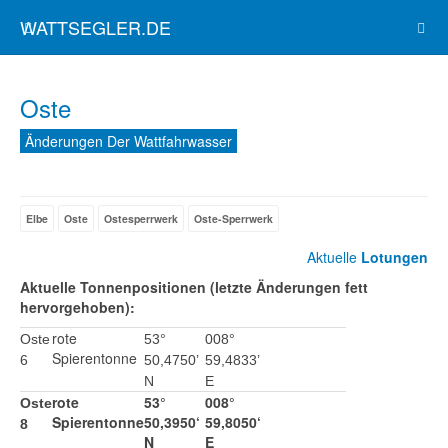
WATTSEGLER.DE
Oste
Änderungen Der Wattfahrwasser
Elbe
Oste
Ostesperrwerk
Oste-Sperrwerk
Aktuelle
Lotungen
Aktuelle Tonnenpositionen (letzte Änderungen fett
hervorgehoben):
rote
Oste
53°
008°
Spierentonne
6
50,4750’
59,4833’
N
E
rote
53°
008°
Oste
Spierentonne
50,3950‘
59,8050‘
8
N
E