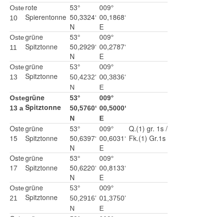
rote
53°
009°
Oste
Spierentonne
50,3324‘
00,1868‘
10
N
E
grüne
53°
009°
Oste
Spitztonne
50,2929‘
00,2787‘
11
N
E
grüne
Oste
53°
009°
Spitztonne
13
50,4232‘
00,3836‘
N
E
grüne
Oste
53°
009°
Spitztonne
13 a
50,5760‘
00,5000‘
N
E
Oste
grüne
53°
009°
Q.(1) gr. 1s /
15
Spitztonne
50,6397‘
00,6031‘
Fk.(1) Gr.1s
N
E
Oste
grüne
53°
009°
17
Spitztonne
50,6220‘
00,8133‘
N
E
grüne
Oste
53°
009°
Spitztonne
21
50,2916’
01,3750’
N
E