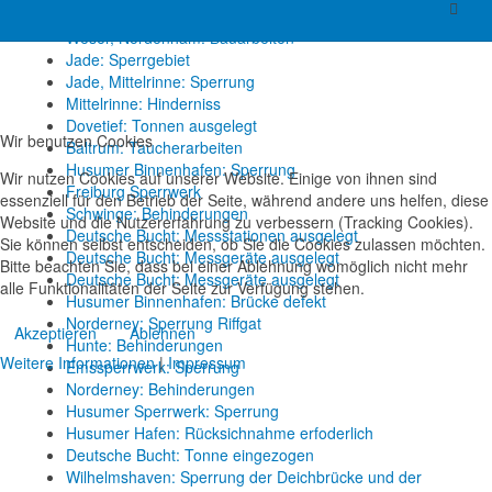
Osterems: Tonne vertrieben
Weser, Nordenham: Bauarbeiten
Jade: Sperrgebiet
Jade, Mittelrinne: Sperrung
Mittelrinne: Hinderniss
Dovetief: Tonnen ausgelegt
Wir benutzen Cookies
Baltrum: Taucherarbeiten
Husumer Binnenhafen: Sperrung
Wir nutzen Cookies auf unserer Website. Einige von ihnen sind
Freiburg Sperrwerk
essenziell für den Betrieb der Seite, während andere uns helfen, diese
Schwinge: Behinderungen
Website und die Nutzererfahrung zu verbessern (Tracking Cookies).
Deutsche Bucht: Messstationen ausgelegt
Sie können selbst entscheiden, ob Sie die Cookies zulassen möchten.
Deutsche Bucht: Messgeräte ausgelegt
Bitte beachten Sie, dass bei einer Ablehnung womöglich nicht mehr
Deutsche Bucht: Messgeräte ausgelegt
alle Funktionalitäten der Seite zur Verfügung stehen.
Husumer Binnenhafen: Brücke defekt
Norderney: Sperrung Riffgat
Akzeptieren
Ablehnen
Hunte: Behinderungen
Weitere Informationen
|
Impressum
Emssperrwerk: Sperrung
Norderney: Behinderungen
Husumer Sperrwerk: Sperrung
Husumer Hafen: Rücksichnahme erfoderlich
Deutsche Bucht: Tonne eingezogen
Wilhelmshaven: Sperrung der Deichbrücke und der