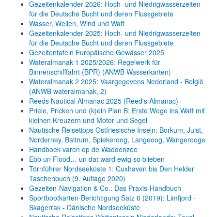
Gezeitenkalender 2026: Hoch- und Niedrigwasserzeiten
für die Deutsche Bucht und deren Flussgebiete
Wasser, Wellen, Wind und Watt
Gezeitenkalender 2025: Hoch- und Niedrigwasserzeiten
für die Deutsche Bucht und deren Flussgebiete
Gezeitentafeln Europäische Gewässer 2025
Wateralmanak 1 2025/2026: Regelwerk für
Binnenschifffahrt (BPR) (ANWB Wasserkarten)
Wateralmanak 2 2025: Vaargegevens Nederland - België
(ANWB wateralmanak, 2)
Reeds Nautical Almanac 2025 (Reed's Almanac)
Priele, Pricken und (k)ein Plan B: Erste Wege ins Watt mit
kleinen Kreuzern und Motor und Segel
Nautische Reisetipps Ostfriesische Inseln: Borkum, Juist,
Norderney, Baltrum, Spiekeroog, Langeoog, Wangerooge
Handboek varen op de Waddenzee
Ebb un Flood… un dat ward ewig so blieben
Törnführer Nordseeküste 1: Cuxhaven bis Den Helder
Taschenbuch
(9. Auflage
2020)
Gezeiten-Navigation & Co.: Das Praxis-Handbuch
Sportbootkarten-Berichtigung Satz 6 (2019): Limfjord -
Skagerrak - Dänische Nordseeküste
Nautische Reisetipps Watteninseln Niederlande: Texel,