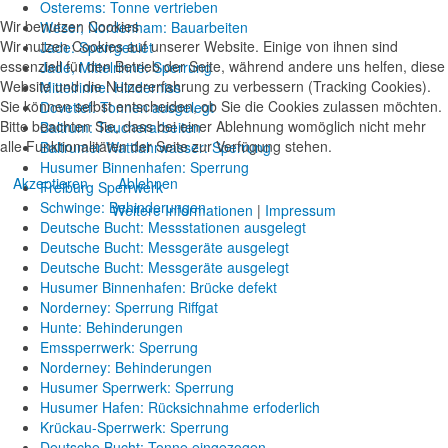
Osterems: Tonne vertrieben
Wir benutzen Cookies
Weser, Nordenham: Bauarbeiten
Wir nutzen Cookies auf unserer Website. Einige von ihnen sind
Jade: Sperrgebiet
essenziell für den Betrieb der Seite, während andere uns helfen, diese
Jade, Mittelrinne: Sperrung
Website und die Nutzererfahrung zu verbessern (Tracking Cookies).
Mittelrinne: Hinderniss
Sie können selbst entscheiden, ob Sie die Cookies zulassen möchten.
Dovetief: Tonnen ausgelegt
Bitte beachten Sie, dass bei einer Ablehnung womöglich nicht mehr
Baltrum: Taucherarbeiten
alle Funktionalitäten der Seite zur Verfügung stehen.
Baltrumer Wattfahrwasser: Sperrung
Husumer Binnenhafen: Sperrung
Akzeptieren
Ablehnen
Freiburg Sperrwerk
Schwinge: Behinderungen
Weitere Informationen
|
Impressum
Deutsche Bucht: Messstationen ausgelegt
Deutsche Bucht: Messgeräte ausgelegt
Deutsche Bucht: Messgeräte ausgelegt
Husumer Binnenhafen: Brücke defekt
Norderney: Sperrung Riffgat
Hunte: Behinderungen
Emssperrwerk: Sperrung
Norderney: Behinderungen
Husumer Sperrwerk: Sperrung
Husumer Hafen: Rücksichnahme erfoderlich
Krückau-Sperrwerk: Sperrung
Deutsche Bucht: Tonne eingezogen