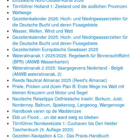
Einzelkarte Nord-Ostsee-Kanal 2026
Törnführer Holland 1: Zeeland und die südlichen Provinzen
Wattwege
Gezeitenkalender 2026: Hoch- und Niedrigwasserzeiten für
die Deutsche Bucht und deren Flussgebiete
Wasser, Wellen, Wind und Watt
Gezeitenkalender 2025: Hoch- und Niedrigwasserzeiten für
die Deutsche Bucht und deren Flussgebiete
Gezeitentafeln Europäische Gewässer 2025
Wateralmanak 1 2025/2026: Regelwerk für Binnenschifffahrt
(BPR) (ANWB Wasserkarten)
Wateralmanak 2 2025: Vaargegevens Nederland - België
(ANWB wateralmanak, 2)
Reeds Nautical Almanac 2025 (Reed's Almanac)
Priele, Pricken und (k)ein Plan B: Erste Wege ins Watt mit
kleinen Kreuzern und Motor und Segel
Nautische Reisetipps Ostfriesische Inseln: Borkum, Juist,
Norderney, Baltrum, Spiekeroog, Langeoog, Wangerooge
Handboek varen op de Waddenzee
Ebb un Flood… un dat ward ewig so blieben
Törnführer Nordseeküste 1: Cuxhaven bis Den Helder
Taschenbuch
(9. Auflage
2020)
Gezeiten-Navigation & Co.: Das Praxis-Handbuch