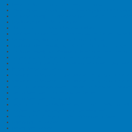
Kontakt
Reeds Nautical Almanac 2025 (Reed's Almanac)
Priele, Pricken und (k)ein Plan B: Erste Wege ins Watt mit klei
Neuigkeiten
Nautische Reisetipps Ostfriesische Inseln: Borkum, Juist, Nor
Handboek varen op de Waddenzee
Eisenbahnbrücke Weener:
Ebb un Flood… un dat ward ewig so blieben
Öffnungszeiten August 2026
Törnführer Nordseeküste 1: Cuxhaven bis Den Helder
Taschenb
Oste-Sperrwerk: Öffnungszeiten
Gezeiten-Navigation & Co.: Das Praxis-Handbuch
Nächst
2026
Sportbootkarten-Berichtigung Satz 6 (2019): Limfjord - Skagerr
Emden Eisenbahnbrücke:
Nautische Reisetipps Watteninseln Niederlande: Texel, Vlieland
Öffnungszeiten 2026
Da geht noch watt: Segeln an der Nordseeküste
Lesumsperrwerk: Betriebszeiten
Schon wieder Schottland: Zu zweit von der Weser zu den Hebri
2026
Im Griff der Gezeiten (eBook)
Leer: Gewässerverunreinigung im
Wie wir im Norden segeln: Eine Liebeserklärung an Watt, Gezeit
Hafen
Wie wir im Norden segeln: Eine Liebeserklärung an Watt, Gezeit
Emden: Kollision vor Schleuse
Segeln in Gezeitengewässern: Theorie und Praxis der Tidennavi
Oldenburg: Binnenschiff kollidiert
Die Nordseeküste: Cuxhaven bis Den Helder
mit Eisenbahnbrücke
Die Nordseeküste: Elbe bis Sylt
Papenburg:
Segeln im Watt: Als Wattstrieker des 21. Jahrhunderts. Ein Leit
Gewässerverunreinigung im
Nordsee-Blicke: Eine Segelreise im Gezeitenmeer
Seehafen
Ostfriesland rund: Segeln um die Ostfriesische Halbinsel
Emden: Ermittlungen an Bord des
Hafenhandbuch Nordsee
havarierten Autotransporters
Revierführer Nordsee