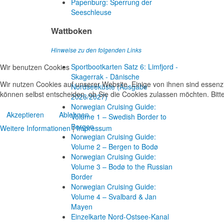
Papenburg: Sperrung der
Seeschleuse
Wattboken
Hinweise zu den folgenden Links
Sportbootkarten Satz 6: Limfjord -
Wir benutzen Cookies
Skagerrak - Dänische
Wir nutzen Cookies auf unserer Website. Einige von ihnen sind essenzi
Nordseeküste (Ausgabe
können selbst entscheiden, ob Sie die Cookies zulassen möchten. Bitte
2026/2027)
Norwegian Cruising Guide:
Akzeptieren
Ablehnen
Volume 1 – Swedish Border to
Bergen
Weitere Informationen
|
Impressum
Norwegian Cruising Guide:
Volume 2 – Bergen to Bodø
Norwegian Cruising Guide:
Volume 3 – Bodø to the Russian
Border
Norwegian Cruising Guide:
Volume 4 – Svalbard & Jan
Mayen
Einzelkarte Nord-Ostsee-Kanal