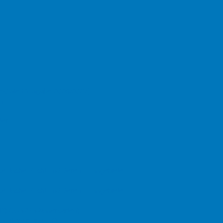
er Tief
Änderungen der Wattfahrwasser
ister Ley
Lister Tief
seeküste (Ausgabe 2026/2027)
en
e Tonnenpositionen (Änderungen ds. Jahres sind fett hervorgeho
der
Tief Ansteuerung
55°05,328' N
008°16,794' E
gr
55°05.4929' N
008°19,9443' E
gr
55°05,265'N
008°21,181'E
gr
55°04,431'N
008°20,625'E
gr
55°03,7651' N
008°20,7224' E
 Deutsche Bucht und deren Flussgebiete
dtief 5
55°03,7146' N
008°25,0937' E
 Deutsche Bucht und deren Flussgebiete
BPR) (ANWB Wasserkarten)
 wateralmanak, 2)