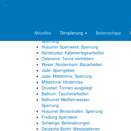
Elbe, Wischhafen: Fähre läuft auf
Seemannschaft im Tidenrevier
Grund
=> Segeln allgemein
Reviermeldungen
wattsegler.de
Oste-Sperrwerk: Sperrung
Aktuelles
Törnplanung
Bokenschapp
Ems, Jann-Berghaus-Brücke:
Sperrung
Husumer Sperrwerk: Sperrung
Norderpiep: Kabelverlegearbeiten
Osterems: Tonne vertrieben
Weser, Nordenham: Bauarbeiten
Jade: Sperrgebiet
Jade, Mittelrinne: Sperrung
Mittelrinne: Hinderniss
Dovetief: Tonnen ausgelegt
Baltrum: Taucherarbeiten
Baltrumer Wattfahrwasser:
Sperrung
Husumer Binnenhafen: Sperrung
Freiburg Sperrwerk
Schwinge: Behinderungen
Deutsche Bucht: Messstationen