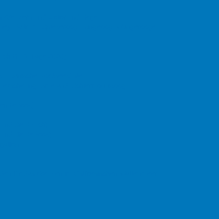
Zuletzt aktualisiert: 29. Juli 2026
nen Kreuzern und Motor und Segel
Zugriffe: 9389
derney, Baltrum, Spiekeroog, Langeoog, Wangerooge
uch
(9. Auflage
2020)
er Beitrag: Wagengat
Weiter
ak - Dänische Nordseeküste
, Terschelling, Ameland, Schiermonnikoog
den (eBook)
 und Siel (Buch)
 und Siel (eBook)
gation
faden für das Kreuzen im Ostfriesischen Wattenmeer