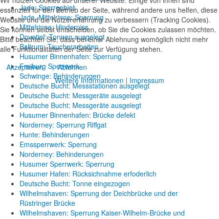
Jade: Sperrgebiet
essenziell für den Betrieb der Seite, während andere uns helfen, diese
Jade, Mittelrinne: Sperrung
Website und die Nutzererfahrung zu verbessern (Tracking Cookies).
Mittelrinne: Hinderniss
Sie können selbst entscheiden, ob Sie die Cookies zulassen möchten.
Dovetief: Tonnen ausgelegt
Bitte beachten Sie, dass bei einer Ablehnung womöglich nicht mehr
Baltrum: Taucherarbeiten
alle Funktionalitäten der Seite zur Verfügung stehen.
Husumer Binnenhafen: Sperrung
Freiburg Sperrwerk
Akzeptieren
Ablehnen
Schwinge: Behinderungen
Weitere Informationen
|
Impressum
Deutsche Bucht: Messstationen ausgelegt
Deutsche Bucht: Messgeräte ausgelegt
Deutsche Bucht: Messgeräte ausgelegt
Husumer Binnenhafen: Brücke defekt
Norderney: Sperrung Riffgat
Hunte: Behinderungen
Emssperrwerk: Sperrung
Norderney: Behinderungen
Husumer Sperrwerk: Sperrung
Husumer Hafen: Rücksichnahme erfoderlich
Deutsche Bucht: Tonne eingezogen
Wilhelmshaven: Sperrung der Deichbrücke und der
Rüstringer Brücke
Wilhelmshaven: Sperrung Kaiser-Wilhelm-Brücke und