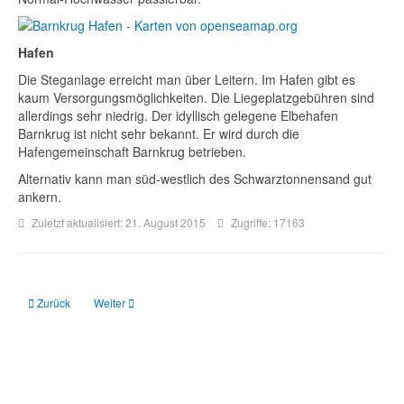
Hafen
Die Steganlage erreicht man über Leitern. Im Hafen gibt es
kaum Versorgungsmöglichkeiten. Die Liegeplatzgebühren sind
allerdings sehr niedrig. Der idyllisch gelegene Elbehafen
Barnkrug ist nicht sehr bekannt. Er wird durch die
Hafengemeinschaft Barnkrug betrieben.
Alternativ kann man süd-westlich des Schwarztonnensand gut
ankern.
Zuletzt aktualisiert: 21. August 2015
Zugriffe: 17163
Vorheriger Beitrag: Baltrum
Nächster Beitrag: Bensersiel
Zurück
Weiter