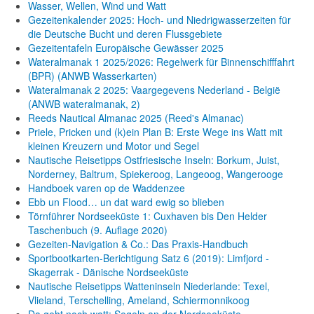
Wasser, Wellen, Wind und Watt
Gezeitenkalender 2025: Hoch- und Niedrigwasserzeiten für
die Deutsche Bucht und deren Flussgebiete
Gezeitentafeln Europäische Gewässer 2025
Wateralmanak 1 2025/2026: Regelwerk für Binnenschifffahrt
(BPR) (ANWB Wasserkarten)
Wateralmanak 2 2025: Vaargegevens Nederland - België
(ANWB wateralmanak, 2)
Reeds Nautical Almanac 2025 (Reed's Almanac)
Priele, Pricken und (k)ein Plan B: Erste Wege ins Watt mit
kleinen Kreuzern und Motor und Segel
Nautische Reisetipps Ostfriesische Inseln: Borkum, Juist,
Norderney, Baltrum, Spiekeroog, Langeoog, Wangerooge
Handboek varen op de Waddenzee
Ebb un Flood… un dat ward ewig so blieben
Törnführer Nordseeküste 1: Cuxhaven bis Den Helder
Taschenbuch
(9. Auflage
2020)
Gezeiten-Navigation & Co.: Das Praxis-Handbuch
Sportbootkarten-Berichtigung Satz 6 (2019): Limfjord -
Skagerrak - Dänische Nordseeküste
Nautische Reisetipps Watteninseln Niederlande: Texel,
Vlieland, Terschelling, Ameland, Schiermonnikoog