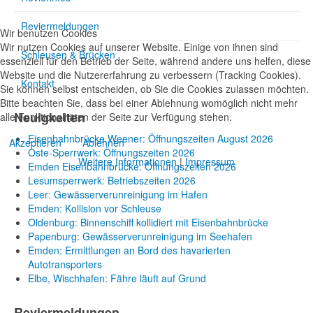
Reviermeldungen
Wir benutzen Cookies
Wir nutzen Cookies auf unserer Website. Einige von ihnen sind
Schleusen & Brücken
essenziell für den Betrieb der Seite, während andere uns helfen, diese
Website und die Nutzererfahrung zu verbessern (Tracking Cookies).
Kontakt
Sie können selbst entscheiden, ob Sie die Cookies zulassen möchten.
Bitte beachten Sie, dass bei einer Ablehnung womöglich nicht mehr
Neuigkeiten
alle Funktionalitäten der Seite zur Verfügung stehen.
Eisenbahnbrücke Weener: Öffnungszeiten August 2026
Akzeptieren
Ablehnen
Oste-Sperrwerk: Öffnungszeiten 2026
Weitere Informationen
|
Impressum
Emden Eisenbahnbrücke: Öffnungszeiten 2026
Lesumsperrwerk: Betriebszeiten 2026
Leer: Gewässerverunreinigung im Hafen
Emden: Kollision vor Schleuse
Oldenburg: Binnenschiff kollidiert mit Eisenbahnbrücke
Papenburg: Gewässerverunreinigung im Seehafen
Emden: Ermittlungen an Bord des havarierten
Autotransporters
Elbe, Wischhafen: Fähre läuft auf Grund
Reviermeldungen