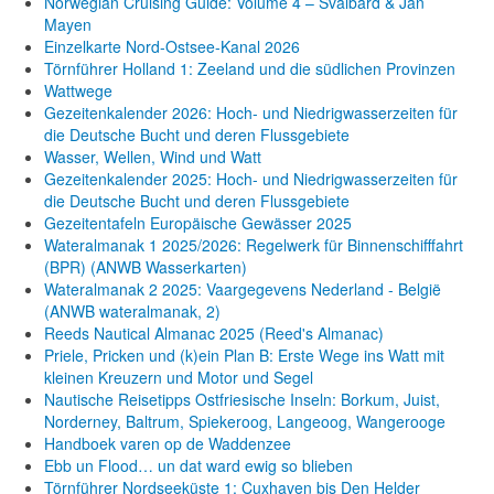
Norwegian Cruising Guide: Volume 4 – Svalbard & Jan
Mayen
Einzelkarte Nord-Ostsee-Kanal 2026
Törnführer Holland 1: Zeeland und die südlichen Provinzen
Wattwege
Gezeitenkalender 2026: Hoch- und Niedrigwasserzeiten für
die Deutsche Bucht und deren Flussgebiete
Wasser, Wellen, Wind und Watt
Gezeitenkalender 2025: Hoch- und Niedrigwasserzeiten für
die Deutsche Bucht und deren Flussgebiete
Gezeitentafeln Europäische Gewässer 2025
Wateralmanak 1 2025/2026: Regelwerk für Binnenschifffahrt
(BPR) (ANWB Wasserkarten)
Wateralmanak 2 2025: Vaargegevens Nederland - België
(ANWB wateralmanak, 2)
Reeds Nautical Almanac 2025 (Reed's Almanac)
Priele, Pricken und (k)ein Plan B: Erste Wege ins Watt mit
kleinen Kreuzern und Motor und Segel
Nautische Reisetipps Ostfriesische Inseln: Borkum, Juist,
Norderney, Baltrum, Spiekeroog, Langeoog, Wangerooge
Handboek varen op de Waddenzee
Ebb un Flood… un dat ward ewig so blieben
Törnführer Nordseeküste 1: Cuxhaven bis Den Helder