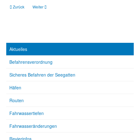
Vorheriger Beitrag: Ankern und Trockenfallen an der Nordseeküste
Nächster Beitrag: Rund Borkum
Zurück
Weiter
Aktuelles
Befahrensverordnung
Sicheres Befahren der Seegatten
Häfen
Routen
Fahrwassertiefen
Fahrwasseränderungen
Revierinfos