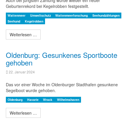
Auch bei jüngsten Zählung wurde wieder ein neuer
Geburtenrekord bei Kegelrobben festgestellt.
Wattenmeer
Umweltschutz
Wattenmeerforschung
Seehundzählungen
Seehund
Kegelrobben
Weiterlesen …
Oldenburg: Gesunkenes Sportboote
gehoben
22. Januar 2024
Das vor einer Woche im Oldenburger Stadthafen gesunkene
Segelboot wurde gehoben.
Oldenburg
Havarie
Wrack
Wilhelmshaven
Weiterlesen …