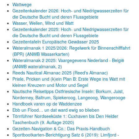
Wattwege
Gezeitenkalender 2026: Hoch- und Niedrigwasserzeiten für
die Deutsche Bucht und deren Flussgebiete
Wasser, Wellen, Wind und Watt
Gezeitenkalender 2025: Hoch- und Niedrigwasserzeiten für
die Deutsche Bucht und deren Flussgebiete
Gezeitentafeln Europäische Gewässer 2025
Wateralmanak 1 2025/2026: Regelwerk für Binnenschifffahrt
(BPR) (ANWB Wasserkarten)
Wateralmanak 2 2025: Vaargegevens Nederland - België
(ANWB wateralmanak, 2)
Reeds Nautical Almanac 2025 (Reed's Almanac)
Priele, Pricken und (k)ein Plan B: Erste Wege ins Watt mit
kleinen Kreuzern und Motor und Segel
Nautische Reisetipps Ostfriesische Inseln: Borkum, Juist,
Norderney, Baltrum, Spiekeroog, Langeoog, Wangerooge
Handboek varen op de Waddenzee
Ebb un Flood… un dat ward ewig so blieben
Törnführer Nordseeküste 1: Cuxhaven bis Den Helder
Taschenbuch
(9. Auflage
2020)
Gezeiten-Navigation & Co.: Das Praxis-Handbuch
Sportbootkarten-Berichtigung Satz 6 (2019): Limfjord -