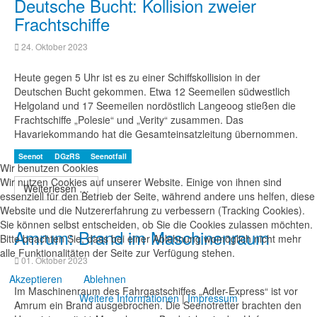
Deutsche Bucht: Kollision zweier
Frachtschiffe
24. Oktober 2023
Heute gegen 5 Uhr ist es zu einer Schiffskollision in der
Deutschen Bucht gekommen. Etwa 12 Seemeilen südwestlich
Helgoland und 17 Seemeilen nordöstlich Langeoog stießen die
Frachtschiffe „Polesie“ und „Verity“ zusammen. Das
Havariekommando hat die Gesamteinsatzleitung übernommen.
Seenot
DGzRS
Seenotfall
Wir benutzen Cookies
Wir nutzen Cookies auf unserer Website. Einige von ihnen sind
Weiterlesen …
essenziell für den Betrieb der Seite, während andere uns helfen, diese
Website und die Nutzererfahrung zu verbessern (Tracking Cookies).
Sie können selbst entscheiden, ob Sie die Cookies zulassen möchten.
Amrum: Brand im Maschinenraum
Bitte beachten Sie, dass bei einer Ablehnung womöglich nicht mehr
alle Funktionalitäten der Seite zur Verfügung stehen.
01. Oktober 2023
Akzeptieren
Ablehnen
Im Maschinenraum des Fahrgastschiffes „Adler-Express“ ist vor
Weitere Informationen
|
Impressum
Amrum ein Brand ausgebrochen. Die Seenotretter brachten den