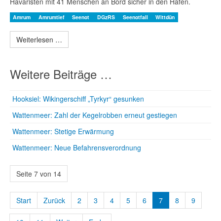
Havaristen mit 41 Menschen an Bord sicher in den Hafen.
Amrum
Amrumtief
Seenot
DGzRS
Seenotfall
Wittdün
Weiterlesen …
Weitere Beiträge …
Hooksiel: Wikingerschiff „Tyrkyr“ gesunken
Wattenmeer: Zahl der Kegelrobben erneut gestiegen
Wattenmeer: Stetige Erwärmung
Wattenmeer: Neue Befahrensverordnung
Seite 7 von 14
Start
Zurück
2
3
4
5
6
7
8
9