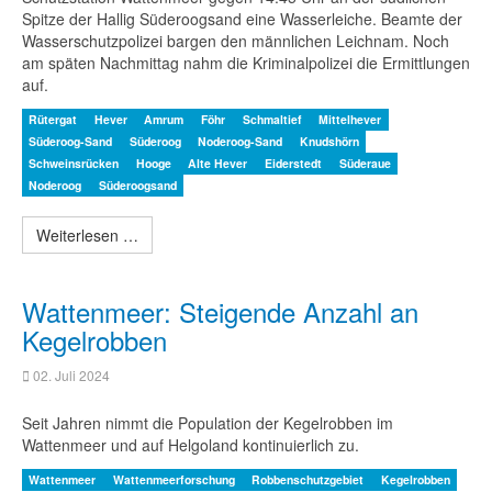
Spitze der Hallig Süderoogsand eine Wasserleiche. Beamte der
Wasserschutzpolizei bargen den männlichen Leichnam. Noch
am späten Nachmittag nahm die Kriminalpolizei die Ermittlungen
auf.
Rütergat
Hever
Amrum
Föhr
Schmaltief
Mittelhever
Süderoog-Sand
Süderoog
Noderoog-Sand
Knudshörn
Schweinsrücken
Hooge
Alte Hever
Eiderstedt
Süderaue
Noderoog
Süderoogsand
Weiterlesen …
Wattenmeer: Steigende Anzahl an
Kegelrobben
02. Juli 2024
Seit Jahren nimmt die Population der Kegelrobben im
Wattenmeer und auf Helgoland kontinuierlich zu.
Wattenmeer
Wattenmeerforschung
Robbenschutzgebiet
Kegelrobben